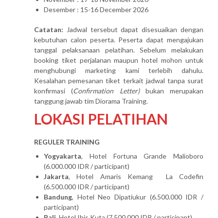
Desember : 15-16 December 2026
Catatan:
Jadwal tersebut dapat disesuaikan dengan
kebutuhan calon peserta. Peserta dapat mengajukan
tanggal pelaksanaan pelatihan. Sebelum melakukan
booking tiket perjalanan maupun hotel mohon untuk
menghubungi marketing kami terlebih dahulu.
Kesalahan pemesanan tiket terkait jadwal tanpa surat
konfirmasi (
Confirmation Letter)
bukan merupakan
tanggung jawab tim Diorama Training.
LOKASI PELATIHAN
REGULER TRAINING
Yogyakarta
, Hotel Fortuna Grande Malioboro
(6.000.000 IDR / participant)
Jakarta
, Hotel Amaris Kemang La Codefin
(6.500.000 IDR / participant)
Bandung
, Hotel Neo Dipatiukur (6.500.000 IDR /
participant)
Bali
, Hotel Ibis Kuta (7.500.000 IDR / participant)