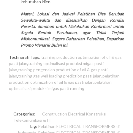
kebutuhan klien.
Materi, Lokasi dan Jadwal Pelatihan Bisa Berubah
Sewaktu-waktu dan disesuaikan Dengan Kondisi
Peserta, dimohon untuk Melakukan Konfirmasi untuk
Segala Bentuk Perubahan, agar Tidak Terjadi
Miskomunikasi. Segera Daftarkan Pelatihan, Dapatkan
Promo Menarik Bulan Ini.
Technorati Tags:
training production optimization of oil & gas
pasti jalan
,
training optimalisasi produksi migas pasti
jalan
,
training pengenalan production of oil & gas pasti
jalan
,
training gas well loading prediction pasti jalan
,
pelatihan
production optimization of oil & gas pasti jalan
,
pelatihan
optimalisasi produksi migas pasti running
Categories:
Construction
Electrical
Konstruksi
Telekomunikasi & IT
Tag:
Pelatihan ELECTRICAL TRANSFORMERS di
Indonesia
,
Pelatihan ELECTRICAL TRANSFORMERS di