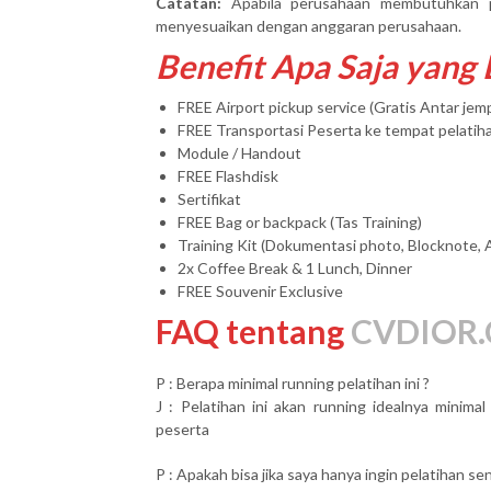
Catatan:
Apabila perusahaan membutuhkan 
menyesuaikan dengan anggaran perusahaan.
Benefit Apa Saja yang
FREE Airport pickup service (Gratis Antar je
FREE Transportasi Peserta ke tempat pelatih
Module / Handout
FREE Flashdisk
Sertifikat
FREE Bag or backpack (Tas Training)
Training Kit (Dokumentasi photo, Blocknote, 
2x Coffee Break & 1 Lunch, Dinner
FREE Souvenir Exclusive
FAQ tentang
CVDIOR.
P : Berapa minimal running pelatihan ini ?
J : Pelatihan ini akan running idealnya minim
peserta
P : Apakah bisa jika saya hanya ingin pelatihan send