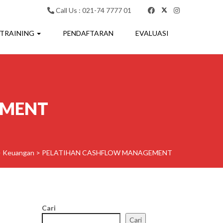
Call Us : 021-74 7777 01
 TRAINING
PENDAFTARAN
EVALUASI
EMENT
>
Keuangan
>
PELATIHAN CASHFLOW MANAGEMENT
Cari
Cari