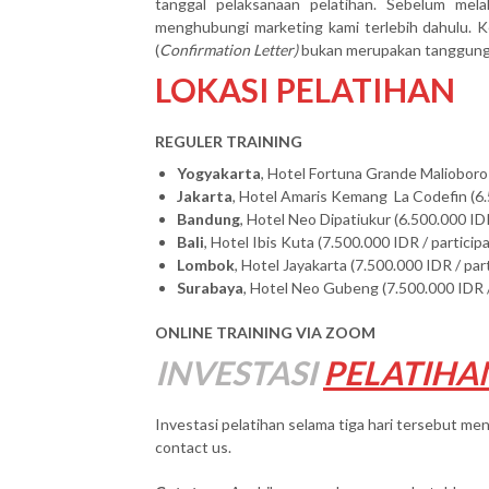
tanggal pelaksanaan pelatihan. Sebelum mel
menghubungi marketing kami terlebih dahulu. Ke
(
Confirmation Letter)
bukan merupakan tanggung j
LOKASI PELATIHAN
REGULER TRAINING
Yogyakarta
, Hotel Fortuna Grande Malioboro 
Jakarta
, Hotel Amaris Kemang La Codefin (6.
Bandung
, Hotel Neo Dipatiukur (6.500.000 IDR
Bali
, Hotel Ibis Kuta (7.500.000 IDR / particip
Lombok
, Hotel Jayakarta (7.500.000 IDR / par
Surabaya
, Hotel Neo Gubeng (7.500.000 IDR /
ONLINE TRAINING VIA ZOOM
INVESTASI
PELATIHA
Investasi pelatihan selama tiga hari tersebut men
contact us.