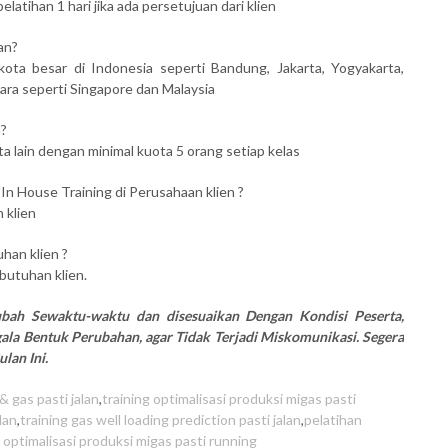
atihan 1 hari jika ada persetujuan dari klien
an?
kota besar di Indonesia seperti Bandung, Jakarta, Yogyakarta,
ara seperti Singapore dan Malaysia
n?
ta lain dengan minimal kuota 5 orang setiap kelas
 In House Training di Perusahaan klien ?
 klien
han klien ?
butuhan klien.
rubah Sewaktu-waktu dan disesuaikan Dengan Kondisi Peserta,
la Bentuk Perubahan, agar Tidak Terjadi Miskomunikasi. Segera
lan Ini.
& gas pasti jalan
,
training optimalisasi produksi migas pasti
lan
,
training gas well loading prediction pasti jalan
,
pelatihan
 optimalisasi produksi migas pasti running