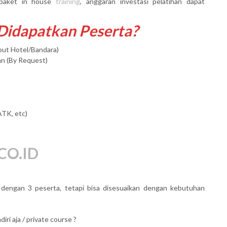
paket in house
training
, anggaran investasi pelatihan dapat
 Didapatkan Peserta?
mput Hotel/Bandara)
an (By Request)
ATK, etc)
CO.ID
al dengan 3 peserta, tetapi bisa disesuaikan dengan kebutuhan
iri aja / private course ?