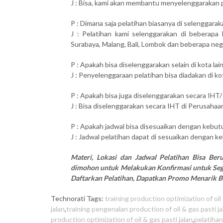
J : Bisa, kami akan membantu menyelenggarakan pel
P : Dimana saja pelatihan biasanya di selenggarak
J : Pelatihan kami selenggarakan di beberapa 
Surabaya, Malang, Bali, Lombok dan beberapa neg
P : Apakah bisa diselenggarakan selain di kota lai
J : Penyelenggaraan pelatihan bisa diadakan di ko
P : Apakah bisa juga diselenggarakan secara IHT/
J : Bisa diselenggarakan secara IHT di Perusahaan
P : Apakah jadwal bisa disesuaikan dengan kebutu
J : Jadwal pelatihan dapat di sesuaikan dengan ke
Materi, Lokasi dan Jadwal Pelatihan Bisa Be
dimohon untuk Melakukan Konfirmasi untuk Sega
Daftarkan Pelatihan, Dapatkan Promo Menarik Bu
Technorati Tags:
training production optimization of oil 
jalan
,
training pengenalan production of oil & gas pasti ja
production optimization of oil & gas pasti jalan
,
pelatihan