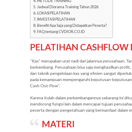
METODE TRAINING
Jadwal Diorama Training Tahun 2026
LOKASI PELATIHAN
INVESTASI PELATIHAN
Benefit Apa Saja yang Didapatkan Peserta?
FAQ tentang CVDIOR.CO.ID
PELATIHAN CASHFLO
“Kas” merupakan urat nadi dari jalannya perusahaan. T
berkembang. Perusahaan bisa saja menghasilkan profit,
dan teknik pengelolaan kas yang efisien sangat diperl
pada kemampuan mempengaruhi keputusan-keputusan d
Cash Out-Flow”.
Karena itulah dalam perkembangannya sekarang ini ditu
mendorong fungsi lain dalam mencapai tujuan perusahaa
peserta dengan pengetahuan yang bermanfaat dalam m
MATERI