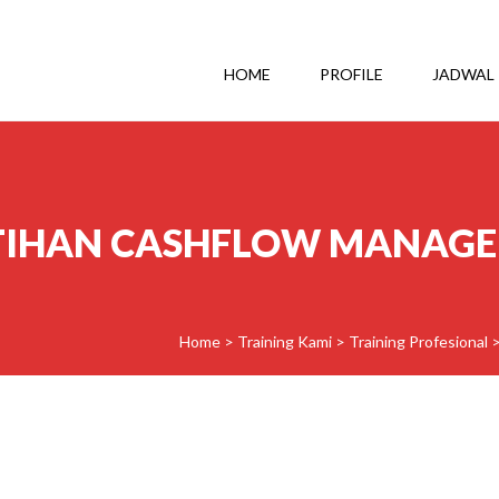
HOME
PROFILE
JADWAL
TIHAN CASHFLOW MANAG
Home
>
Training Kami
>
Training Profesional