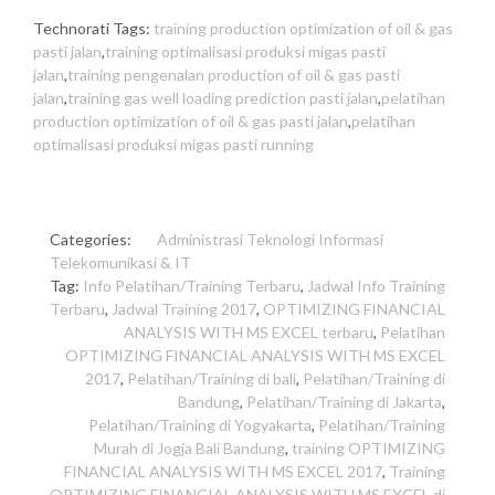
Technorati Tags:
training production optimization of oil & gas
pasti jalan
,
training optimalisasi produksi migas pasti
jalan
,
training pengenalan production of oil & gas pasti
jalan
,
training gas well loading prediction pasti jalan
,
pelatihan
production optimization of oil & gas pasti jalan
,
pelatihan
optimalisasi produksi migas pasti running
Categories:
Administrasi
Teknologi Informasi
Telekomunikasi & IT
Tag:
Info Pelatihan/Training Terbaru
,
Jadwal Info Training
Terbaru
,
Jadwal Training 2017
,
OPTIMIZING FINANCIAL
ANALYSIS WITH MS EXCEL terbaru
,
Pelatihan
OPTIMIZING FINANCIAL ANALYSIS WITH MS EXCEL
2017
,
Pelatihan/Training di bali
,
Pelatihan/Training di
Bandung
,
Pelatihan/Training di Jakarta
,
Pelatihan/Training di Yogyakarta
,
Pelatihan/Training
Murah di Jogja Bali Bandung
,
training OPTIMIZING
FINANCIAL ANALYSIS WITH MS EXCEL 2017
,
Training
OPTIMIZING FINANCIAL ANALYSIS WITH MS EXCEL di