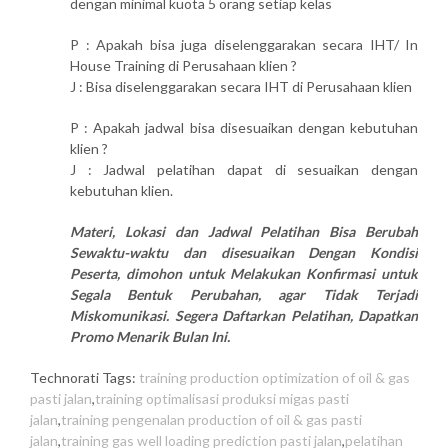
dengan minimal kuota 5 orang setiap kelas
P : Apakah bisa juga diselenggarakan secara IHT/ In
House Training di Perusahaan klien ?
J : Bisa diselenggarakan secara IHT di Perusahaan klien
P : Apakah jadwal bisa disesuaikan dengan kebutuhan
klien ?
J : Jadwal pelatihan dapat di sesuaikan dengan
kebutuhan klien.
Materi, Lokasi dan Jadwal Pelatihan Bisa Berubah
Sewaktu-waktu dan disesuaikan Dengan Kondisi
Peserta, dimohon untuk Melakukan Konfirmasi untuk
Segala Bentuk Perubahan, agar Tidak Terjadi
Miskomunikasi. Segera Daftarkan Pelatihan, Dapatkan
Promo Menarik Bulan Ini.
Technorati Tags:
training production optimization of oil & gas
pasti jalan
,
training optimalisasi produksi migas pasti
jalan
,
training pengenalan production of oil & gas pasti
jalan
,
training gas well loading prediction pasti jalan
,
pelatihan