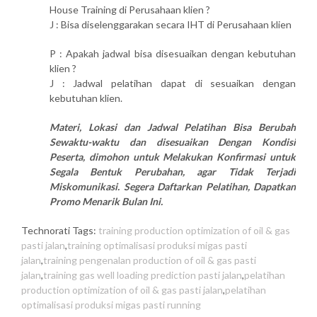
House Training di Perusahaan klien ?
J : Bisa diselenggarakan secara IHT di Perusahaan klien
P : Apakah jadwal bisa disesuaikan dengan kebutuhan
klien ?
J : Jadwal pelatihan dapat di sesuaikan dengan
kebutuhan klien.
Materi, Lokasi dan Jadwal Pelatihan Bisa Berubah
Sewaktu-waktu dan disesuaikan Dengan Kondisi
Peserta, dimohon untuk Melakukan Konfirmasi untuk
Segala Bentuk Perubahan, agar Tidak Terjadi
Miskomunikasi. Segera Daftarkan Pelatihan, Dapatkan
Promo Menarik Bulan Ini.
Technorati Tags:
training production optimization of oil & gas
pasti jalan
,
training optimalisasi produksi migas pasti
jalan
,
training pengenalan production of oil & gas pasti
jalan
,
training gas well loading prediction pasti jalan
,
pelatihan
production optimization of oil & gas pasti jalan
,
pelatihan
optimalisasi produksi migas pasti running