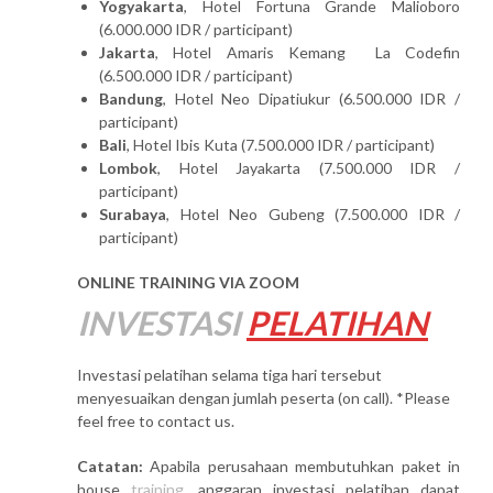
Yogyakarta
, Hotel Fortuna Grande Malioboro
(6.000.000 IDR / participant)
Jakarta
, Hotel Amaris Kemang La Codefin
(6.500.000 IDR / participant)
Bandung
, Hotel Neo Dipatiukur (6.500.000 IDR /
participant)
Bali
, Hotel Ibis Kuta (7.500.000 IDR / participant)
Lombok
, Hotel Jayakarta (7.500.000 IDR /
participant)
Surabaya
, Hotel Neo Gubeng (7.500.000 IDR /
participant)
ONLINE TRAINING VIA ZOOM
INVESTASI
PELATIHAN
Investasi pelatihan selama tiga hari tersebut
menyesuaikan dengan jumlah peserta (on call). *Please
feel free to contact us.
Catatan:
Apabila perusahaan membutuhkan paket in
house
training
, anggaran investasi pelatihan dapat