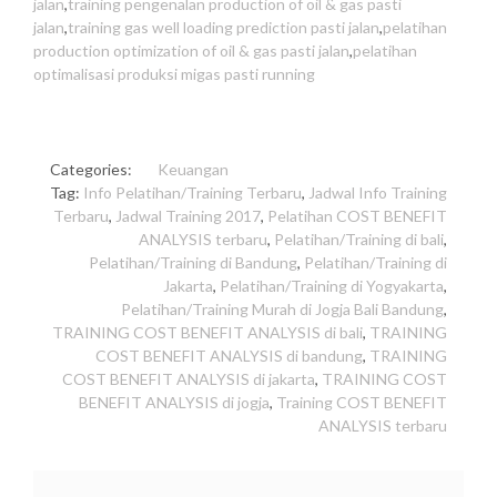
jalan
,
training pengenalan production of oil & gas pasti
jalan
,
training gas well loading prediction pasti jalan
,
pelatihan
production optimization of oil & gas pasti jalan
,
pelatihan
optimalisasi produksi migas pasti running
Categories:
Keuangan
Tag:
Info Pelatihan/Training Terbaru
,
Jadwal Info Training
Terbaru
,
Jadwal Training 2017
,
Pelatihan COST BENEFIT
ANALYSIS terbaru
,
Pelatihan/Training di bali
,
Pelatihan/Training di Bandung
,
Pelatihan/Training di
Jakarta
,
Pelatihan/Training di Yogyakarta
,
Pelatihan/Training Murah di Jogja Bali Bandung
,
TRAINING COST BENEFIT ANALYSIS di bali
,
TRAINING
COST BENEFIT ANALYSIS di bandung
,
TRAINING
COST BENEFIT ANALYSIS di jakarta
,
TRAINING COST
BENEFIT ANALYSIS di jogja
,
Training COST BENEFIT
ANALYSIS terbaru