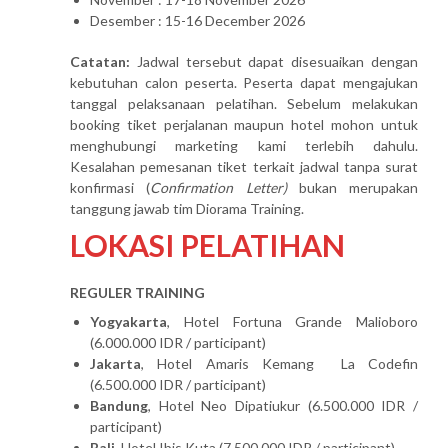
Desember : 15-16 December 2026
Catatan:
Jadwal tersebut dapat disesuaikan dengan
kebutuhan calon peserta. Peserta dapat mengajukan
tanggal pelaksanaan pelatihan. Sebelum melakukan
booking tiket perjalanan maupun hotel mohon untuk
menghubungi marketing kami terlebih dahulu.
Kesalahan pemesanan tiket terkait jadwal tanpa surat
konfirmasi (
Confirmation Letter)
bukan merupakan
tanggung jawab tim Diorama Training.
LOKASI PELATIHAN
REGULER TRAINING
Yogyakarta
, Hotel Fortuna Grande Malioboro
(6.000.000 IDR / participant)
Jakarta
, Hotel Amaris Kemang La Codefin
(6.500.000 IDR / participant)
Bandung
, Hotel Neo Dipatiukur (6.500.000 IDR /
participant)
Bali
, Hotel Ibis Kuta (7.500.000 IDR / participant)