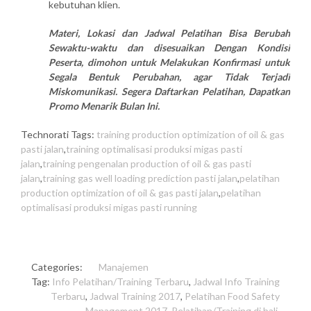
kebutuhan klien.
Materi, Lokasi dan Jadwal Pelatihan Bisa Berubah
Sewaktu-waktu dan disesuaikan Dengan Kondisi
Peserta, dimohon untuk Melakukan Konfirmasi untuk
Segala Bentuk Perubahan, agar Tidak Terjadi
Miskomunikasi. Segera Daftarkan Pelatihan, Dapatkan
Promo Menarik Bulan Ini.
Technorati Tags:
training production optimization of oil & gas
pasti jalan
,
training optimalisasi produksi migas pasti
jalan
,
training pengenalan production of oil & gas pasti
jalan
,
training gas well loading prediction pasti jalan
,
pelatihan
production optimization of oil & gas pasti jalan
,
pelatihan
optimalisasi produksi migas pasti running
Categories:
Manajemen
Tag:
Info Pelatihan/Training Terbaru
,
Jadwal Info Training
Terbaru
,
Jadwal Training 2017
,
Pelatihan Food Safety
Management 2017
,
Pelatihan/Training di bali
,