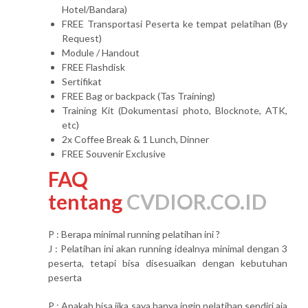
Hotel/Bandara)
FREE Transportasi Peserta ke tempat pelatihan (By
Request)
Module / Handout
FREE Flashdisk
Sertifikat
FREE Bag or backpack (Tas Training)
Training Kit (Dokumentasi photo, Blocknote, ATK,
etc)
2x Coffee Break & 1 Lunch, Dinner
FREE Souvenir Exclusive
FAQ
tentang
CVDIOR.CO.ID
P : Berapa minimal running pelatihan ini ?
J : Pelatihan ini akan running idealnya minimal dengan 3
peserta, tetapi bisa disesuaikan dengan kebutuhan
peserta
P : Apakah bisa jika saya hanya ingin pelatihan sendiri aja