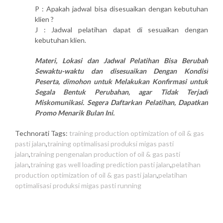
P : Apakah jadwal bisa disesuaikan dengan kebutuhan
klien ?
J : Jadwal pelatihan dapat di sesuaikan dengan
kebutuhan klien.
Materi, Lokasi dan Jadwal Pelatihan Bisa Berubah
Sewaktu-waktu dan disesuaikan Dengan Kondisi
Peserta, dimohon untuk Melakukan Konfirmasi untuk
Segala Bentuk Perubahan, agar Tidak Terjadi
Miskomunikasi. Segera Daftarkan Pelatihan, Dapatkan
Promo Menarik Bulan Ini.
Technorati Tags:
training production optimization of oil & gas
pasti jalan
,
training optimalisasi produksi migas pasti
jalan
,
training pengenalan production of oil & gas pasti
jalan
,
training gas well loading prediction pasti jalan
,
pelatihan
production optimization of oil & gas pasti jalan
,
pelatihan
optimalisasi produksi migas pasti running