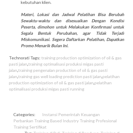
kebutuhan klien.
Materi, Lokasi dan Jadwal Pelatihan Bisa Berubah
Sewaktu-waktu dan disesuaikan Dengan Kondisi
Peserta, dimohon untuk Melakukan Konfirmasi untuk
Segala Bentuk Perubahan, agar Tidak Terjadi
Miskomunikasi. Segera Daftarkan Pelatihan, Dapatkan
Promo Menarik Bulan Ini.
Technorati Tags:
training production optimization of oil & gas
pasti jalan
,
training optimalisasi produksi migas pasti
jalan
,
training pengenalan production of oil & gas pasti
jalan
,
training gas well loading prediction pasti jalan
,
pelatihan
production optimization of oil & gas pasti jalan
,
pelatihan
optimalisasi produksi migas pasti running
Categories:
Instansi Pemerintah
Keuangan
Perbankan
Training Based Industry
Training Profesional
Training Sertifikat