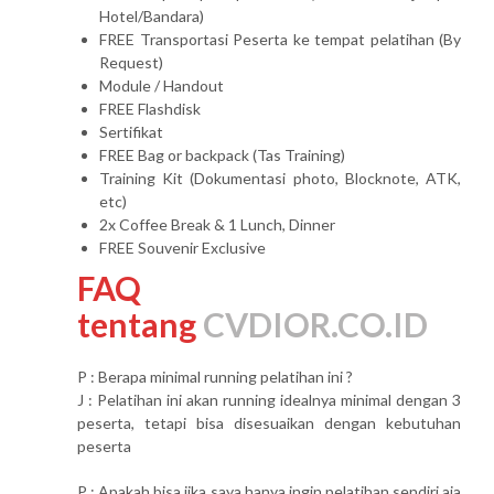
Hotel/Bandara)
FREE Transportasi Peserta ke tempat pelatihan (By
Request)
Module / Handout
FREE Flashdisk
Sertifikat
FREE Bag or backpack (Tas Training)
Training Kit (Dokumentasi photo, Blocknote, ATK,
etc)
2x Coffee Break & 1 Lunch, Dinner
FREE Souvenir Exclusive
FAQ
tentang
CVDIOR.CO.ID
P : Berapa minimal running pelatihan ini ?
J : Pelatihan ini akan running idealnya minimal dengan 3
peserta, tetapi bisa disesuaikan dengan kebutuhan
peserta
P : Apakah bisa jika saya hanya ingin pelatihan sendiri aja