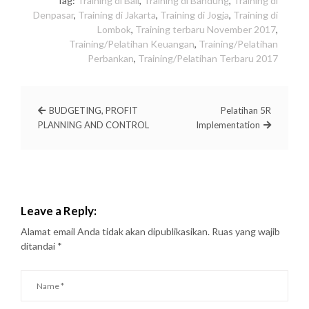
Tag:
Training di Bali
,
Training di Bandung
,
Training di
Denpasar
,
Training di Jakarta
,
Training di Jogja
,
Training di
Lombok
,
Training terbaru November 2017
,
Training/Pelatihan Keuangan
,
Training/Pelatihan
Perbankan
,
Training/Pelatihan Terbaru 2017
BUDGETING, PROFIT
Pelatihan 5R
PLANNING AND CONTROL
Implementation
Leave a Reply:
Alamat email Anda tidak akan dipublikasikan.
Ruas yang wajib
ditandai
*