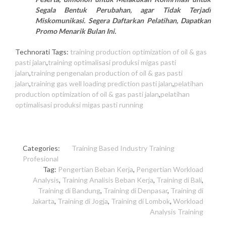
Segala Bentuk Perubahan, agar Tidak Terjadi
Miskomunikasi. Segera Daftarkan Pelatihan, Dapatkan
Promo Menarik Bulan Ini.
Technorati Tags:
training production optimization of oil & gas
pasti jalan
,
training optimalisasi produksi migas pasti
jalan
,
training pengenalan production of oil & gas pasti
jalan
,
training gas well loading prediction pasti jalan
,
pelatihan
production optimization of oil & gas pasti jalan
,
pelatihan
optimalisasi produksi migas pasti running
Categories:
Training Based Industry
Training
Profesional
Tag:
Pengertian Beban Kerja
,
Pengertian Workload
Analysis
,
Training Analisis Beban Kerja
,
Training di Bali
,
Training di Bandung
,
Training di Denpasar
,
Training di
Jakarta
,
Training di Jogja
,
Training di Lombok
,
Workload
Analysis Training