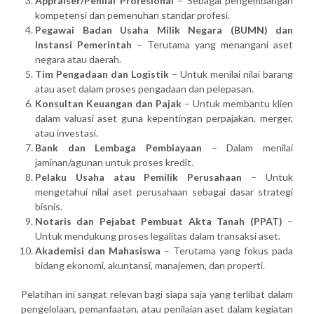
Appraiser/Penilai Profesional
– Sebagai pengembangan
kompetensi dan pemenuhan standar profesi.
Pegawai Badan Usaha Milik Negara (BUMN) dan
Instansi Pemerintah
– Terutama yang menangani aset
negara atau daerah.
Tim Pengadaan dan Logistik
– Untuk menilai nilai barang
atau aset dalam proses pengadaan dan pelepasan.
Konsultan Keuangan dan Pajak
– Untuk membantu klien
dalam valuasi aset guna kepentingan perpajakan, merger,
atau investasi.
Bank dan Lembaga Pembiayaan
– Dalam menilai
jaminan/agunan untuk proses kredit.
Pelaku Usaha atau Pemilik Perusahaan
– Untuk
mengetahui nilai aset perusahaan sebagai dasar strategi
bisnis.
Notaris dan Pejabat Pembuat Akta Tanah (PPAT)
–
Untuk mendukung proses legalitas dalam transaksi aset.
Akademisi dan Mahasiswa
– Terutama yang fokus pada
bidang ekonomi, akuntansi, manajemen, dan properti.
Pelatihan ini sangat relevan bagi siapa saja yang terlibat dalam
pengelolaan, pemanfaatan, atau penilaian aset dalam kegiatan