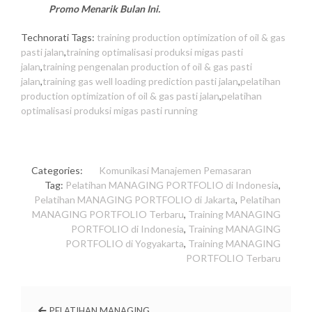
Promo Menarik Bulan Ini.
Technorati Tags:
training production optimization of oil & gas
pasti jalan
,
training optimalisasi produksi migas pasti
jalan
,
training pengenalan production of oil & gas pasti
jalan
,
training gas well loading prediction pasti jalan
,
pelatihan
production optimization of oil & gas pasti jalan
,
pelatihan
optimalisasi produksi migas pasti running
Categories:
Komunikasi
Manajemen
Pemasaran
Tag:
Pelatihan MANAGING PORTFOLIO di Indonesia
,
Pelatihan MANAGING PORTFOLIO di Jakarta
,
Pelatihan
MANAGING PORTFOLIO Terbaru
,
Training MANAGING
PORTFOLIO di Indonesia
,
Training MANAGING
PORTFOLIO di Yogyakarta
,
Training MANAGING
PORTFOLIO Terbaru
PELATIHAN MANAGING