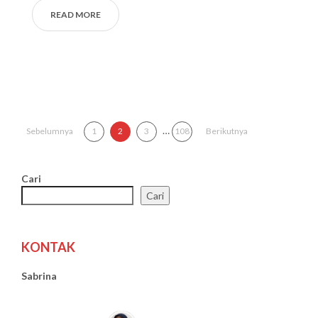
READ MORE
Paginasi pos
…
Sebelumnya
1
2
3
108
Berikutnya
Cari
Cari
KONTAK
Sabrina