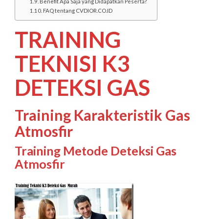
Benefit Apa Saja yang Didapatkan Peserta?
FAQ tentang CVDIOR.CO.ID
TRAINING
TEKNISI K3
DETEKSI GAS
Training Karakteristik Gas
Atmosfir
Training Metode Deteksi Gas
Atmosfir