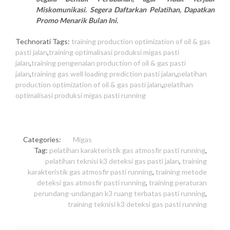
Miskomunikasi. Segera Daftarkan Pelatihan, Dapatkan
Promo Menarik Bulan Ini.
Technorati Tags:
training production optimization of oil & gas
pasti jalan
,
training optimalisasi produksi migas pasti
jalan
,
training pengenalan production of oil & gas pasti
jalan
,
training gas well loading prediction pasti jalan
,
pelatihan
production optimization of oil & gas pasti jalan
,
pelatihan
optimalisasi produksi migas pasti running
Categories:
Migas
Tag:
pelatihan karakteristik gas atmosfir pasti running
,
pelatihan teknisi k3 deteksi gas pasti jalan
,
training
karakteristik gas atmosfir pasti running
,
training metode
deteksi gas atmosfir pasti running
,
training peraturan
perundang-undangan k3 ruang terbatas pasti running
,
training teknisi k3 deteksi gas pasti running