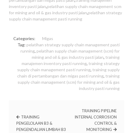
pertambangan dan migas pasti jalan
,
training manajemen
inventory pasti jalan
,
pelatihan supply chain management scm
for mining and oil & gas industry pasti jalan
,
pelatihan strategy
supply chain management pasti running
Categories:
Migas
Tag:
pelatihan strategy supply chain management pasti
running
,
pelatihan supply chain management (scm) for
mining and oil & gas industry pasti jalan
,
training
manajemen inventory pasti running
,
training strategy
supply chain management pasti running
,
training supply
chain di pertambangan dan migas pasti running
,
training
supply chain management (scm) for mining and oil & gas
industry pasti running
TRAINING PIPELINE
TRAINING
INTERNAL CORROSION
PENGELOLAAN B3 &
CONTROL &
PENGENDALIAN LIMBAH B3
MONITORING