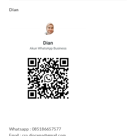
Dian
Whatsapp : 085186657577
Email : cro.diorama@gmail.com