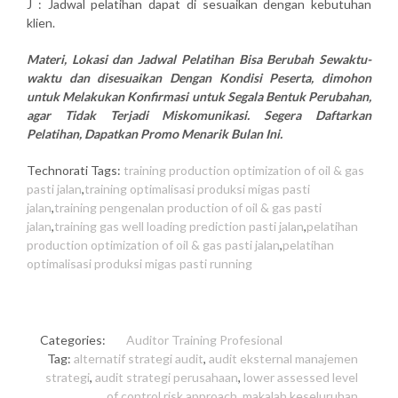
J : Jadwal pelatihan dapat di sesuaikan dengan kebutuhan
klien.
Materi, Lokasi dan Jadwal Pelatihan Bisa Berubah Sewaktu-
waktu dan disesuaikan Dengan Kondisi Peserta, dimohon
untuk Melakukan Konfirmasi untuk Segala Bentuk Perubahan,
agar Tidak Terjadi Miskomunikasi. Segera Daftarkan
Pelatihan, Dapatkan Promo Menarik Bulan Ini.
Technorati Tags:
training production optimization of oil & gas
pasti jalan
,
training optimalisasi produksi migas pasti
jalan
,
training pengenalan production of oil & gas pasti
jalan
,
training gas well loading prediction pasti jalan
,
pelatihan
production optimization of oil & gas pasti jalan
,
pelatihan
optimalisasi produksi migas pasti running
Categories:
Auditor
Training Profesional
Tag:
alternatif strategi audit
,
audit eksternal manajemen
strategi
,
audit strategi perusahaan
,
lower assessed level
of control risk approach
,
makalah keseluruhan