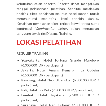
kebutuhan calon peserta. Peserta dapat mengajukan
tanggal pelaksanaan pelatihan. Sebelum melakukan
booking tiket perjalanan maupun hotel mohon untuk
menghubungi marketing kami terlebih dahulu.
Kesalahan pemesanan tiket terkait jadwal tanpa surat
konfirmasi (
Confirmation Letter)
bukan merupakan
tanggung jawab tim Diorama Training.
LOKASI PELATIHAN
REGULER TRAINING
Yogyakarta
, Hotel Fortuna Grande Malioboro
(6.000.000 IDR / participant)
Jakarta
, Hotel Amaris Kemang La Codefin
(6.500.000 IDR / participant)
Bandung
, Hotel Neo Dipatiukur (6.500.000 IDR /
participant)
Bali
, Hotel Ibis Kuta (7.500.000 IDR / participant)
Lombok
, Hotel Jayakarta (7.500.000 IDR /
participant)
Surabaya
, Hotel Neo Gubeng (7.500.000 IDR /