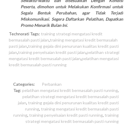
Sewaktu-waktu dan disesuaikan Dengan Kondisi
Peserta, dimohon untuk Melakukan Konfirmasi untuk
Segala Bentuk Perubahan, agar Tidak Terjadi
Miskomunikasi. Segera Daftarkan Pelatihan, Dapatkan
Promo Menarik Bulan Ini.
Technorati Tags:
training strategi mengatasi kredit
bermasalah pasti jalan
,
training mengatasi kredit bermasalah
pasti jalan
,
training gejala dini penurunan kualitas kredit pasti
jalan
,
training penyelsaian kredit pasti jalan
,
pelatihan strategi
mengatasi kredit bermasalah pasti jalan
,
pelatihan mengatasi
kredit bermasalah pasti running
Categories:
Perbankan
Tag:
pelatihan mengatasi kredit bermasalah pasti running
,
pelatihan strategi mengatasi kredit bermasalah pasti
jalan
,
training gejala dini penurunan kualitas kredit pasti
running
,
training mengatasi kredit bermasalah pasti
running
,
training penyelsaian kredit pasti running
,
training
strategi mengatasi kredit bermasalah pasti running