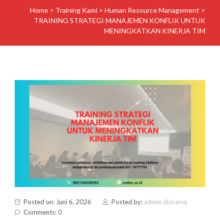
Home
>
Training Kami
>
Human Resource Management
>
TRAINING STRATEGI MANAJEMEN KONFLIK UNTUK
MENINGKATKAN KINERJA TIM
Posted on: Juni 6, 2026
Posted by:
admin diorama
Comments: 0