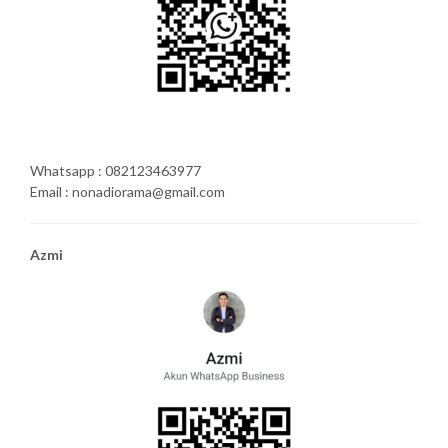
Whatsapp : 082123463977
Email : nonadiorama@gmail.com
Azmi