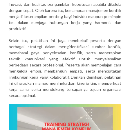
inovasi, dan kualitas pengambilan keputusan apabila dikelola
dengan tepat. Oleh karena itu, kemampuan manajemen konflik
menjadi keterampilan penting bagi individu maupun pemimpin
tim dalam menjaga hubungan kerja yang harmonis dan
produktif.
Selain itu, pelatihan ini juga membekali peserta dengan
berbagai strategi dalam mengidentifikasi sumber konflik,
memahami gaya penyelesaian konflik, serta menerapkan
teknik komunikasi yang efektif untuk menyelesaikan
perbedaan secara profesional. Peserta akan mempelajari cara
mengelola emosi, membangun empati, serta menciptakan
lingkungan kerja yang kolaboratif. Dengan demikian, pelatihan
ini diharapkan mampu meningkatkan kinerja tim, memperkuat
kerja sama, serta mendukung tercapainya tujuan organisasi
secara optimal.