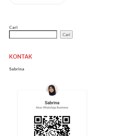
Cari
Cari
KONTAK
Sabrina