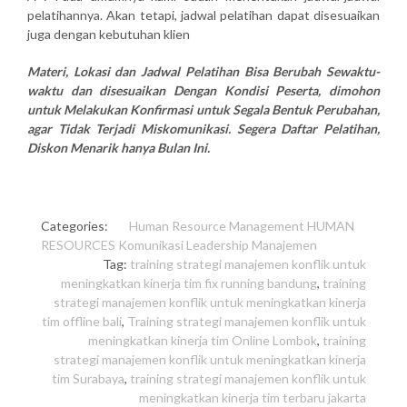
pelatihannya. Akan tetapi, jadwal pelatihan dapat disesuaikan
juga dengan kebutuhan klien
Materi, Lokasi dan Jadwal Pelatihan Bisa Berubah Sewaktu-
waktu dan disesuaikan Dengan Kondisi Peserta, dimohon
untuk Melakukan Konfirmasi untuk Segala Bentuk Perubahan,
agar Tidak Terjadi Miskomunikasi. Segera Daftar Pelatihan,
Diskon Menarik hanya Bulan Ini.
Categories:
Human Resource Management
HUMAN
RESOURCES
Komunikasi
Leadership
Manajemen
Tag:
training strategi manajemen konflik untuk
meningkatkan kinerja tim fix running bandung
,
training
strategi manajemen konflik untuk meningkatkan kinerja
tim offline bali
,
Training strategi manajemen konflik untuk
meningkatkan kinerja tim Online Lombok
,
training
strategi manajemen konflik untuk meningkatkan kinerja
tim Surabaya
,
training strategi manajemen konflik untuk
meningkatkan kinerja tim terbaru jakarta