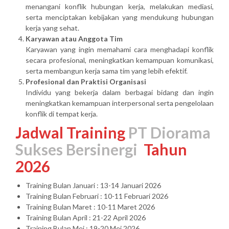
menangani konflik hubungan kerja, melakukan mediasi,
serta menciptakan kebijakan yang mendukung hubungan
kerja yang sehat.
Karyawan atau Anggota Tim
Karyawan yang ingin memahami cara menghadapi konflik
secara profesional, meningkatkan kemampuan komunikasi,
serta membangun kerja sama tim yang lebih efektif.
Profesional dan Praktisi Organisasi
Individu yang bekerja dalam berbagai bidang dan ingin
meningkatkan kemampuan interpersonal serta pengelolaan
konflik di tempat kerja.
Jadwal Training
PT Diorama
Sukses Bersinergi
Tahun
2026
Training Bulan Januari : 13-14 Januari 2026
Training Bulan Februari : 10-11 Februari 2026
Training Bulan Maret : 10-11 Maret 2026
Training Bulan April : 21-22 April 2026
Training Bulan Mei : 19-20 Mei 2026