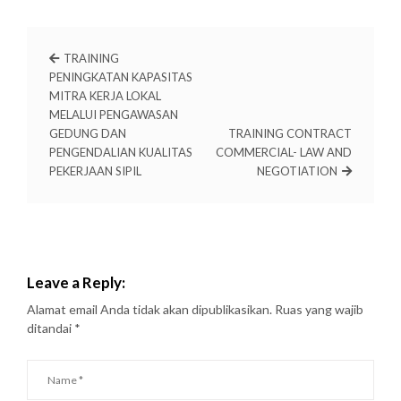
TRAINING
PENINGKATAN KAPASITAS
MITRA KERJA LOKAL
MELALUI PENGAWASAN
GEDUNG DAN
TRAINING CONTRACT
PENGENDALIAN KUALITAS
COMMERCIAL- LAW AND
PEKERJAAN SIPIL
NEGOTIATION
Leave a Reply:
Alamat email Anda tidak akan dipublikasikan.
Ruas yang wajib
ditandai
*