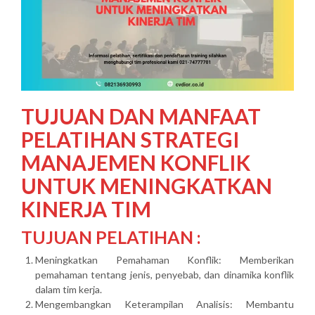
TUJUAN DAN MANFAAT
PELATIHAN
STRATEGI
MANAJEMEN KONFLIK
UNTUK MENINGKATKAN
KINERJA TIM
TUJUAN PELATIHAN :
Meningkatkan Pemahaman Konflik: Memberikan
pemahaman tentang jenis, penyebab, dan dinamika konflik
dalam tim kerja.
Mengembangkan Keterampilan Analisis: Membantu