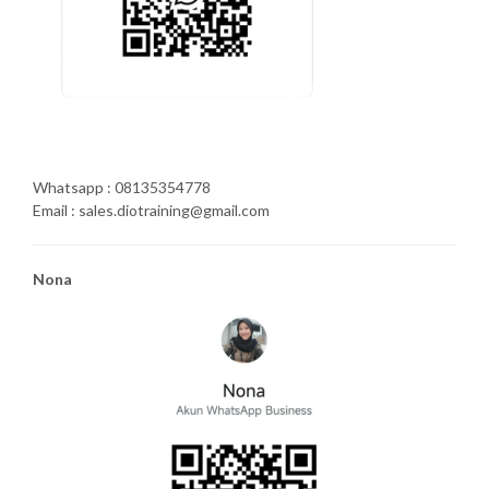
Whatsapp : 08135354778
Email : sales.diotraining@gmail.com
Nona