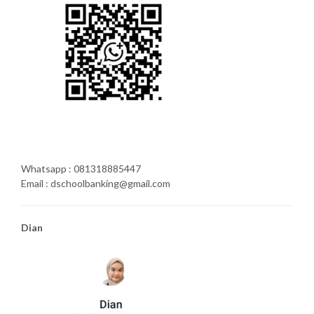
Whatsapp : 081318885447
Email : dschoolbanking@gmail.com
Dian