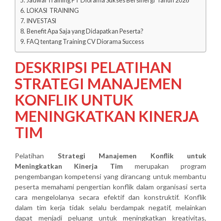
Jadwal Training PT Diorama Sukses Bersinergi Tahun 2026
LOKASI TRAINING
INVESTASI
Benefit Apa Saja yang Didapatkan Peserta?
FAQ tentang Training CV Diorama Success
DESKRIPSI PELATIHAN
STRATEGI MANAJEMEN
KONFLIK UNTUK
MENINGKATKAN KINERJA
TIM
Pelatihan
Strategi Manajemen Konflik untuk
Meningkatkan Kinerja Tim
merupakan program
pengembangan kompetensi yang dirancang untuk membantu
peserta memahami pengertian konflik dalam organisasi serta
cara mengelolanya secara efektif dan konstruktif. Konflik
dalam tim kerja tidak selalu berdampak negatif, melainkan
dapat menjadi peluang untuk meningkatkan kreativitas,