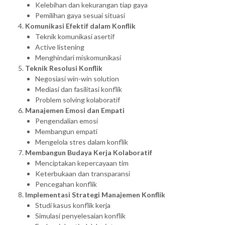
Kelebihan dan kekurangan tiap gaya
Pemilihan gaya sesuai situasi
Komunikasi Efektif dalam Konflik
Teknik komunikasi asertif
Active listening
Menghindari miskomunikasi
Teknik Resolusi Konflik
Negosiasi win-win solution
Mediasi dan fasilitasi konflik
Problem solving kolaboratif
Manajemen Emosi dan Empati
Pengendalian emosi
Membangun empati
Mengelola stres dalam konflik
Membangun Budaya Kerja Kolaboratif
Menciptakan kepercayaan tim
Keterbukaan dan transparansi
Pencegahan konflik
Implementasi Strategi Manajemen Konflik
Studi kasus konflik kerja
Simulasi penyelesaian konflik