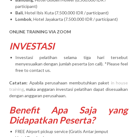
participant)
Bali
, Hotel Ibis Kuta (7.500.000 IDR / participant)
Lombok
, Hotel Jayakarta (7.500.000 IDR / participant)
ONLINE TRAINING VIA ZOOM
INVESTASI
Investasi pelatihan selama tiga hari tersebut
menyesuaikan dengan jumlah peserta (on call). *Please feel
free to contact us.
Catatan:
Apabila perusahaan membutuhkan paket
in house
training
, maka anggaran investasi pelatihan dapat disesuaikan
dengan anggaran perusahaan.
Benefit Apa Saja yang
Didapatkan Peserta?
FREE Airport pickup service (Gratis Antar jemput