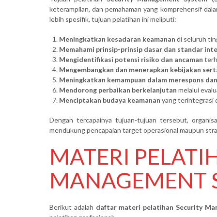
keterampilan, dan pemahaman yang komprehensif dalam
lebih spesifik, tujuan pelatihan ini meliputi:
Meningkatkan kesadaran keamanan
di seluruh tin
Memahami prinsip-prinsip dasar dan standar int
Mengidentifikasi potensi risiko dan ancaman
terh
Mengembangkan dan menerapkan kebijakan sert
Meningkatkan kemampuan dalam merespons dan
Mendorong perbaikan berkelanjutan
melalui evalu
Menciptakan budaya keamanan
yang terintegrasi 
Dengan tercapainya tujuan-tujuan tersebut, organi
mendukung pencapaian target operasional maupun stra
MATERI PELATI
MANAGEMENT 
Berikut adalah
daftar materi pelatihan Security M