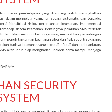
lah proses pembelajaran yang dirancang untuk meningkatkan
si dalam mengelola keamanan secara sistematis dan terpadu.
rti identifikasi risiko, perencanaan keamanan, implementasi
n terhadap sistem keamanan. Pentingnya pelatihan SMS terletak
 dari dalam maupun luar organisasi, memastikan perlindungan
 yang penuh tantangan keamanan siber dan fisik seperti sekarang,
akan budaya keamanan yang proaktif, efektif, dan berkelanjutan.
m SMS akan lebih siap menghadapi insiden serta mampu menjaga
HAN SECURITY
SYSTEM
SMS)
adalah untuk membekali peserta dengan pengetahuan,