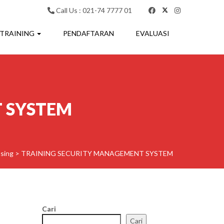
Call Us : 021-74 7777 01
 TRAINING
PENDAFTARAN
EVALUASI
 SYSTEM
ssing
>
TRAINING SECURITY MANAGEMENT SYSTEM
Cari
Cari