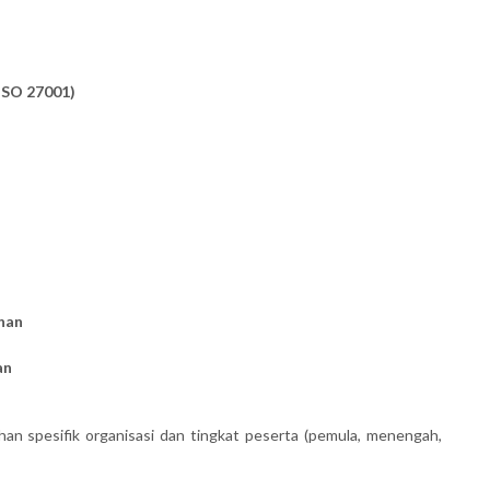
ISO 27001)
nan
an
han spesifik organisasi dan tingkat peserta (pemula, menengah,