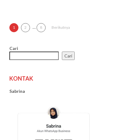
Paginasi pos
…
1
2
8
Berikutnya
Cari
Cari
KONTAK
Sabrina