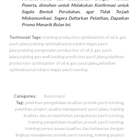
Peserta, dimohon untuk Melakukan Konfirmasi untuk
Segala Bentuk Perubahan, agar Tidak Terjadi
Miskomunikasi. Segera Daftarkan Pelatihan, Dapatkan
Promo Menarik Bulan Ini.
Technorati Tags:
training production optimization of oil & gas
pasti jalan
,
training optimalisasi produksi migas pasti
jalan
,
training pengenalan production of oil & gas pasti
jalan
,
training gas well loading prediction pasti jalan
,
pelatihan
production optimization of oil & gas pasti jalan
,
pelatihan
optimalisasi produksi migas pasti running
Categories:
Konstruksi
Tag:
pelatihan pengelolaan kualitas proyek pasti running
,
pelatihan project quality management pasti jalan
,
training
kualitas dan produktivitas pengukuran pasti running
,
training pengelolaan kualitas proyek pasti running
,
training perencanaan kualitas dan kaitannya dengan
lingkup manajemen proyek pasti running
,
training project