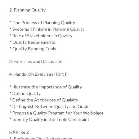
2. Planning Quality
* The Process of Planning Quality
* Systems Thinking in Planning Quality
* Role of Stakeholders in Quality
* Quality Requirements
* Quality Planning Tools
3. Exercises and Discussion
4. Hands-On Exercises (Part I)
* Illustrate the Importance of Quality
* Define Quality
* Define the At tributes of Qualaity
* Distinguish Between Quality and Grade
* Propose a Quality Program f or Your Workplace
* Identify Quality in the Triple Constraint
HARI ke 2
1. Performing Quality Assurance