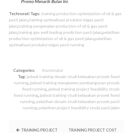
Promo Menarik Bulan Ini.
Technorati Tags:
training production optimization of oil & gas
pasti jalan
,
training optimalisasi produksi migas pasti
jalan
,
training pengenalan production of oil & gas pasti
jalan
,
training gas well loading prediction pasti jalan
,
pelatihan
production optimization of oil & gas pasti jalan
,
pelatihan
optimalisasi produksi migas pasti running
Categories:
Konstruksi
Tag:
jadwal training desain studi kelayakan proyek fixed
running
,
jadwal training manajemen pembangunan proyek
fixed running
,
jadwal training project feasibility study
fixed running
,
jadwal training studi kelayakan proyek fixed
running
,
pelatihan desain studi kelayakan proyek pasti
running
,
pelatihan project feasibility study pasti jalan
TRAINING PROJECT
TRAINING PROJECT COST