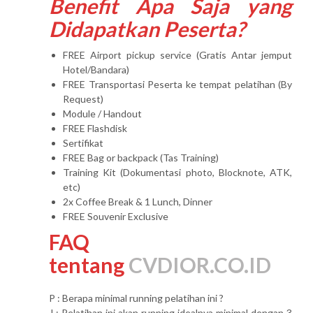
Benefit Apa Saja yang
Didapatkan Peserta?
FREE Airport pickup service (Gratis Antar jemput
Hotel/Bandara)
FREE Transportasi Peserta ke tempat pelatihan (By
Request)
Module / Handout
FREE Flashdisk
Sertifikat
FREE Bag or backpack (Tas Training)
Training Kit (Dokumentasi photo, Blocknote, ATK,
etc)
2x Coffee Break & 1 Lunch, Dinner
FREE Souvenir Exclusive
FAQ
tentang
CVDIOR.CO.ID
P : Berapa minimal running pelatihan ini ?
J : Pelatihan ini akan running idealnya minimal dengan 3