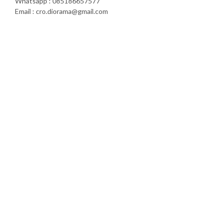
Whatsapp : 085186657577
Email : cro.diorama@gmail.com