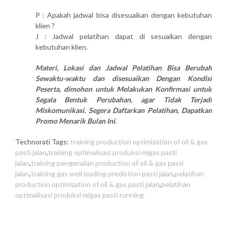
P : Apakah jadwal bisa disesuaikan dengan kebutuhan
klien ?
J : Jadwal pelatihan dapat di sesuaikan dengan
kebutuhan klien.
Materi, Lokasi dan Jadwal Pelatihan Bisa Berubah
Sewaktu-waktu dan disesuaikan Dengan Kondisi
Peserta, dimohon untuk Melakukan Konfirmasi untuk
Segala Bentuk Perubahan, agar Tidak Terjadi
Miskomunikasi. Segera Daftarkan Pelatihan, Dapatkan
Promo Menarik Bulan Ini.
Technorati Tags:
training production optimization of oil & gas
pasti jalan
,
training optimalisasi produksi migas pasti
jalan
,
training pengenalan production of oil & gas pasti
jalan
,
training gas well loading prediction pasti jalan
,
pelatihan
production optimization of oil & gas pasti jalan
,
pelatihan
optimalisasi produksi migas pasti running