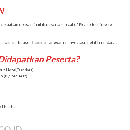
N
yesuaikan dengan jumlah peserta (on call). *Please feel free to
paket in house
training
, anggaran investasi pelatihan dapat
 Didapatkan Peserta?
mput Hotel/Bandara)
an (By Request)
ATK, etc)
CO.ID