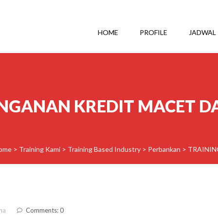
HOME
PROFILE
JADWAL
ANGANAN KREDIT MACET D
ome
>
Training Kami
>
Training Based Industry
>
Perbankan
>
TRAININ
ma
Comments: 0