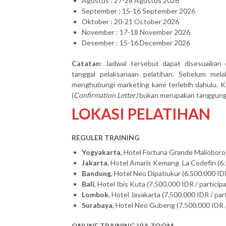
Agustus : 27-28 Agustus 2026
September : 15-16 September 2026
Oktober : 20-21 October 2026
November : 17-18 November 2026
Desember : 15-16 December 2026
Catatan:
Jadwal tersebut dapat disesuaikan 
tanggal pelaksanaan pelatihan. Sebelum mel
menghubungi marketing kami terlebih dahulu. Ke
(
Confirmation Letter)
bukan merupakan tanggung j
LOKASI PELATIHAN
REGULER TRAINING
Yogyakarta
, Hotel Fortuna Grande Malioboro 
Jakarta
, Hotel Amaris Kemang La Codefin (6.
Bandung
, Hotel Neo Dipatiukur (6.500.000 IDR
Bali
, Hotel Ibis Kuta (7.500.000 IDR / particip
Lombok
, Hotel Jayakarta (7.500.000 IDR / par
Surabaya
, Hotel Neo Gubeng (7.500.000 IDR /
ONLINE TRAINING VIA ZOOM