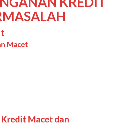
ANGANAN KREDIT
RMASALAH
it
an Macet
 Kredit Macet dan