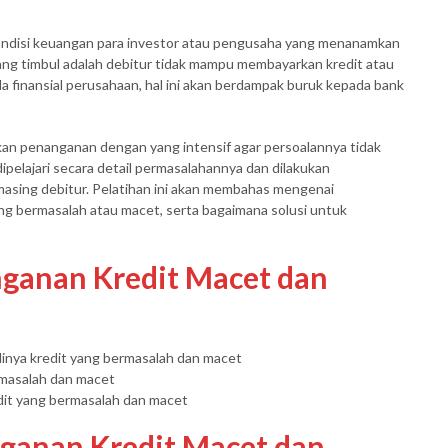
ondisi keuangan para investor atau pengusaha yang menanamkan
ang timbul adalah debitur tidak mampu membayarkan kredit atau
da finansial perusahaan, hal ini akan berdampak buruk kepada bank
an penanganan dengan yang intensif agar persoalannya tidak
 dipelajari secara detail permasalahannya dan dilakukan
asing debitur. Pelatihan ini akan membahas mengenai
ng bermasalah atau macet, serta bagaimana solusi untuk
nganan Kredit Macet dan
dinya kredit yang bermasalah dan macet
masalah dan macet
dit yang bermasalah dan macet
nganan Kredit Macet dan