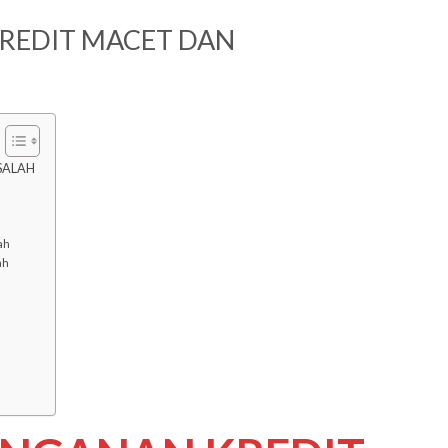
REDIT MACET DAN
SALAH
ah
ah