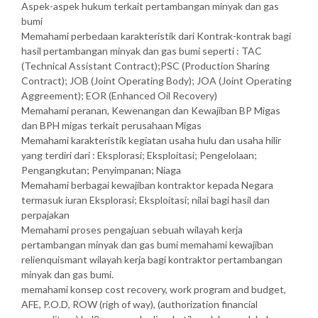
Aspek-aspek hukum terkait pertambangan minyak dan gas
bumi
Memahami perbedaan karakteristik dari Kontrak-kontrak bagi
hasil pertambangan minyak dan gas bumi seperti : TAC
(Technical Assistant Contract);PSC (Production Sharing
Contract); JOB (Joint Operating Body); JOA (Joint Operating
Aggreement); EOR (Enhanced Oil Recovery)
Memahami peranan, Kewenangan dan Kewajiban BP Migas
dan BPH migas terkait perusahaan Migas
Memahami karakteristik kegiatan usaha hulu dan usaha hilir
yang terdiri dari : Eksplorasi; Eksploitasi; Pengelolaan;
Pengangkutan; Penyimpanan; Niaga
Memahami berbagai kewajiban kontraktor kepada Negara
termasuk iuran Eksplorasi; Eksploitasi; nilai bagi hasil dan
perpajakan
Memahami proses pengajuan sebuah wilayah kerja
pertambangan minyak dan gas bumi memahami kewajiban
relienquismant wilayah kerja bagi kontraktor pertambangan
minyak dan gas bumi.
memahami konsep cost recovery, work program and budget,
AFE, P.O.D, ROW (righ of way), (authorization financial