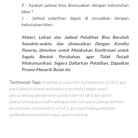
P : Apakah jadwal bisa disesuaikan dengan kebutuhan
klien ?
J : Jadwal pelatihan dapat di sesuaikan dengan
kebutuhan klien.
Materi, Lokasi dan Jadwal Pelatihan Bisa Berubah
Sewaktu-waktu dan disesuaikan Dengan Kondisi
Peserta, dimohon untuk Melakukan Konfirmasi untuk
Segala Bentuk Perubahan, agar Tidak Terjadi
Miskomunikasi. Segera Daftarkan Pelatihan, Dapatkan
Promo Menarik Bulan Ini.
Technorati Tags:
training production optimization of oil & gas
pasti jalan
,
training optimalisasi produksi migas pasti
jalan
,
training pengenalan production of oil & gas pasti
jalan
,
training gas well loading prediction pasti jalan
,
pelatihan
production optimization of oil & gas pasti jalan
,
pelatihan
optimalisasi produksi migas pasti running