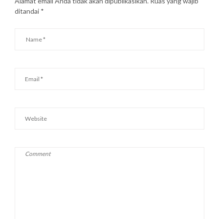
Alamat email Anda tidak akan dipublikasikan.
Ruas yang wajib
ditandai
*