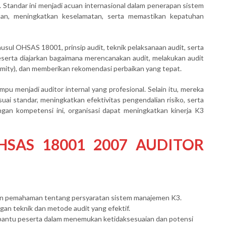
tandar ini menjadi acuan internasional dalam penerapan sistem
aan, meningkatkan keselamatan, serta memastikan kepatuhan
lausul OHSAS 18001, prinsip audit, teknik pelaksanaan audit, serta
 peserta diajarkan bagaimana merencanakan audit, melakukan audit
rmity), dan memberikan rekomendasi perbaikan yang tepat.
pu menjadi auditor internal yang profesional. Selain itu, mereka
ai standar, meningkatkan efektivitas pengendalian risiko, serta
an kompetensi ini, organisasi dapat meningkatkan kinerja K3
HSAS 18001 2007 AUDITOR
 pemahaman tentang persyaratan sistem manajemen K3.
an teknik dan metode audit yang efektif.
bantu peserta dalam menemukan ketidaksesuaian dan potensi