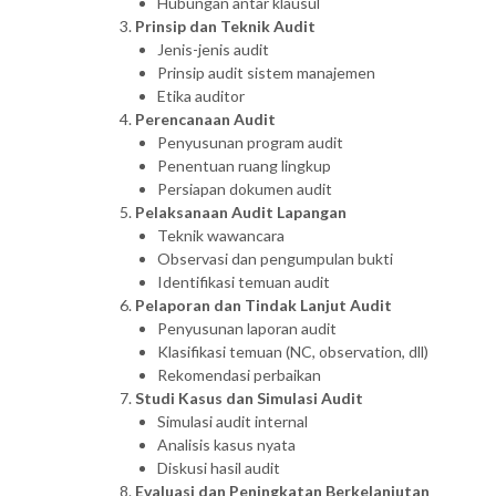
Hubungan antar klausul
Prinsip dan Teknik Audit
Jenis-jenis audit
Prinsip audit sistem manajemen
Etika auditor
Perencanaan Audit
Penyusunan program audit
Penentuan ruang lingkup
Persiapan dokumen audit
Pelaksanaan Audit Lapangan
Teknik wawancara
Observasi dan pengumpulan bukti
Identifikasi temuan audit
Pelaporan dan Tindak Lanjut Audit
Penyusunan laporan audit
Klasifikasi temuan (NC, observation, dll)
Rekomendasi perbaikan
Studi Kasus dan Simulasi Audit
Simulasi audit internal
Analisis kasus nyata
Diskusi hasil audit
Evaluasi dan Peningkatan Berkelanjutan