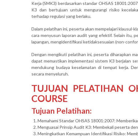
Kerja (SMK3) berdasarkan standar OHSAS 18001:2007. S
K3 dan bertujuan untuk mengurangi risiko kecelak
terhadap regulasi yang berlaku.
Dalam pelatihan ini, peserta akan mempelajari klausul-k
cara menyusun laporan audit yang efektif. Selain itu,
lapangan, mengidentifikasi ketidaksesuaian (non-confo
Dengan mengikuti pelatihan ini, peserta diharapkan mam
dapat memastikan implementasi sistem K3 berjalan sesu
mendukung budaya keselamatan di tempat kerja. Deng
secara menyeluruh.
TUJUAN PELATIHAN O
COURSE
Tujuan Pelatihan:
Memahami Standar OHSAS 18001:2007: Memberikan
Menguasai Prinsip Audit K3: Membekali peserta deng
Meningkatkan Kemampuan Identifikasi Risiko: Mem