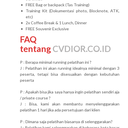
FREE Bag or backpack (Tas Training)
Training Kit (Dokumentasi photo, Blocknote, ATK,
etc)
2x Coffee Break & 1 Lunch, Dinner
FREE Souvenir Exclusive
FAQ
tentang
CVDIOR.CO.ID
P : Berapa minimal running pelatihan ini ?
J : Pelatihan ini akan running idealnya minimal dengan 3
peserta, tetapi bisa disesuaikan dengan kebutuhan
peserta
P : Apakah bisa jika saya hanya ingin pelatihan sendiri aja
/ private course ?
J : Bisa, kami akan membantu menyelenggarakan
pelatihan 1 hari jika ada persetujuan dari klien
P : Dimana saja pelatihan biasanya di selenggarakan?
J : Pelatihan kami selenggarakan di beberapa kota besar