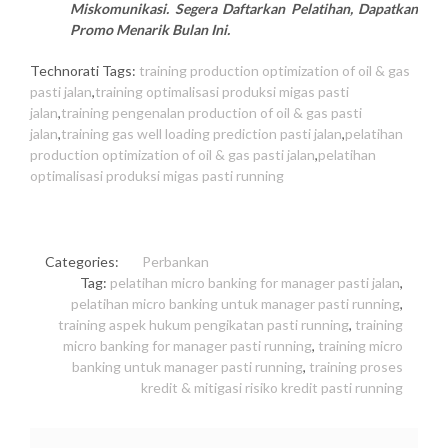
Miskomunikasi. Segera Daftarkan Pelatihan, Dapatkan
Promo Menarik Bulan Ini.
Technorati Tags:
training production optimization of oil & gas
pasti jalan
,
training optimalisasi produksi migas pasti
jalan
,
training pengenalan production of oil & gas pasti
jalan
,
training gas well loading prediction pasti jalan
,
pelatihan
production optimization of oil & gas pasti jalan
,
pelatihan
optimalisasi produksi migas pasti running
Categories:
Perbankan
Tag:
pelatihan micro banking for manager pasti jalan
,
pelatihan micro banking untuk manager pasti running
,
training aspek hukum pengikatan pasti running
,
training
micro banking for manager pasti running
,
training micro
banking untuk manager pasti running
,
training proses
kredit & mitigasi risiko kredit pasti running