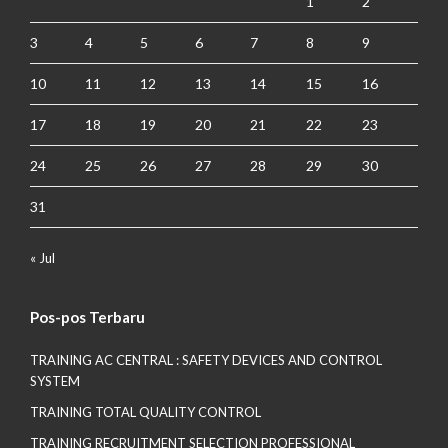
1
2
3
4
5
6
7
8
9
10
11
12
13
14
15
16
17
18
19
20
21
22
23
24
25
26
27
28
29
30
31
« Jul
Pos-pos Terbaru
TRAINING AC CENTRAL : SAFETY DEVICES AND CONTROL
SYSTEM
TRAINING TOTAL QUALITY CONTROL
TRAINING RECRUITMENT SELECTION PROFESSIONAL