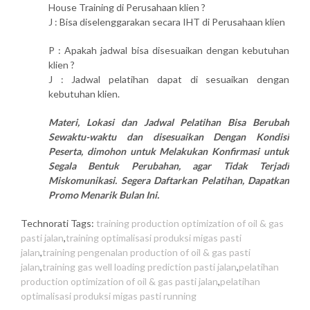
House Training di Perusahaan klien ?
J : Bisa diselenggarakan secara IHT di Perusahaan klien
P : Apakah jadwal bisa disesuaikan dengan kebutuhan
klien ?
J : Jadwal pelatihan dapat di sesuaikan dengan
kebutuhan klien.
Materi, Lokasi dan Jadwal Pelatihan Bisa Berubah
Sewaktu-waktu dan disesuaikan Dengan Kondisi
Peserta, dimohon untuk Melakukan Konfirmasi untuk
Segala Bentuk Perubahan, agar Tidak Terjadi
Miskomunikasi. Segera Daftarkan Pelatihan, Dapatkan
Promo Menarik Bulan Ini.
Technorati Tags:
training production optimization of oil & gas
pasti jalan
,
training optimalisasi produksi migas pasti
jalan
,
training pengenalan production of oil & gas pasti
jalan
,
training gas well loading prediction pasti jalan
,
pelatihan
production optimization of oil & gas pasti jalan
,
pelatihan
optimalisasi produksi migas pasti running