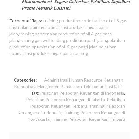
Miskomunikasi. Segera Daftarkan Pelatihan, Dapatkan
Promo Menarik Bulan Ini.
Technorati Tags:
training production optimization of oil & gas
pasti jalan
,
training optimalisasi produksi migas pasti
jalan
,
training pengenalan production of oil & gas pasti
jalan
,
training gas well loading prediction pasti jalan
,
pelatihan
production optimization of oil & gas pasti jalan
,
pelatihan
optimalisasi produksi migas pasti running
Categories:
Administrasi
Human Resource
Keuangan
Komunikasi
Manajemen
Pemasaran
Telekomunikasi & IT
Tag:
Pelatihan Pelaporan Keuangan di Indonesia
,
Pelatihan Pelaporan Keuangan di Jakarta
,
Pelatihan
Pelaporan Keuangan Terbaru
,
Training Pelaporan
Keuangan di Indonesia
,
Training Pelaporan Keuangan di
Yogyakarta
,
Training Pelaporan Keuangan Terbaru