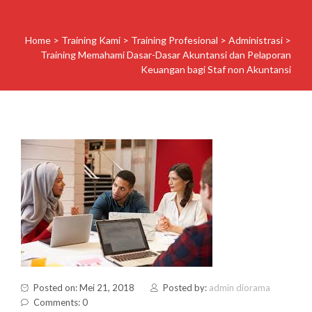
Home
>
Training Kami
>
Training Profesional
>
Administrasi
>
Training Memahami Dasar-Dasar Akuntansi dan Pelaporan
Keuangan bagi Staf non Akuntansi
Posted on: Mei 21, 2018
Posted by:
admin diorama
Comments: 0