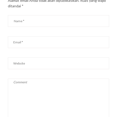
Alamat email Anda tidak akan dipublikasikan.
Ruas yang wajib
ditandai
*