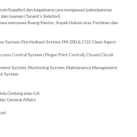
asok/Supplier) dan bagaimana cara mengawasi pekerjaannya
dan nyaman (Tanant’s Relation)
n Sewa menyewa Ruang Kantor; Aspek Hukum atas Perizinan dan
inkler System, Fire Hydrant System, FM-200 & CO2 Clean Agent
Access Control System ( Finger Print Control), Closed Circuit
agement System, Monitoring System, Maintenance Management
nt System
lola Gedung atau GA
dan General Affairs
asi