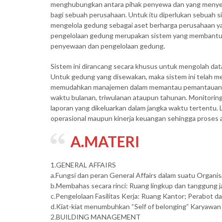
menghubungkan antara pihak penyewa dan yang menyew
bagi sebuah perusahaan. Untuk itu diperlukan sebuah
mengelola gedung sebagai aset berharga perusahaan ya
pengelolaan gedung merupakan sistem yang membantu p
penyewaan dan pengelolaan gedung.
Sistem ini dirancang secara khusus untuk mengolah dat
Untuk gedung yang disewakan, maka sistem ini telah m
memudahkan manajemen dalam memantau pemantauan se
waktu bulanan, triwulanan ataupun tahunan. Monitoring
laporan yang dikeluarkan dalam jangka waktu tertentu. 
operasional maupun kinerja keuangan sehingga proses a
A.MATERI
1.GENERAL AFFAIRS
a.Fungsi dan peran General Affairs dalam suatu Organis
b.Membahas secara rinci: Ruang lingkup dan tanggung j
c.Pengelolaan Fasilitas Kerja: Ruang Kantor; Perabot d
d.Kiat-kiat menumbuhkan “Self of belonging” Karyawan t
2.BUILDING MANAGEMENT