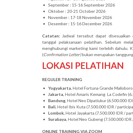
September : 15-16 September 2026
Oktober : 20-21 October 2026
November : 17-18 November 2026
Desember : 15-16 December 2026
Catatan:
Jadwal tersebut dapat disesuaikan 
tanggal pelaksanaan pelatihan. Sebelum mel
menghubungi marketing kami terlebih dahulu. Ke
(
Confirmation Letter)
bukan merupakan tanggung j
LOKASI PELATIHAN
REGULER TRAINING
Yogyakarta
, Hotel Fortuna Grande Malioboro 
Jakarta
, Hotel Amaris Kemang La Codefin (6.
Bandung
, Hotel Neo Dipatiukur (6.500.000 IDR
Bali
, Hotel Ibis Kuta (7.500.000 IDR / particip
Lombok
, Hotel Jayakarta (7.500.000 IDR / par
Surabaya
, Hotel Neo Gubeng (7.500.000 IDR /
ONLINE TRAINING VIA ZOOM