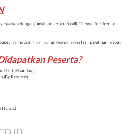
N
yesuaikan dengan jumlah peserta (on call). *Please feel free to
paket in house
training
, anggaran investasi pelatihan dapat
 Didapatkan Peserta?
mput Hotel/Bandara)
an (By Request)
ATK, etc)
CO.ID