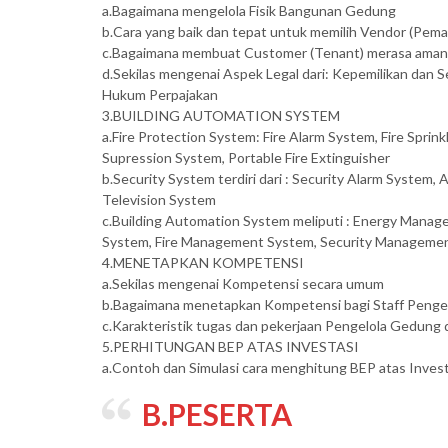
a.Bagaimana mengelola Fisik Bangunan Gedung
b.Cara yang baik dan tepat untuk memilih Vendor (Pem
c.Bagaimana membuat Customer (Tenant) merasa aman 
d.Sekilas mengenai Aspek Legal dari: Kepemilikan da
Hukum Perpajakan
3.BUILDING AUTOMATION SYSTEM
a.Fire Protection System: Fire Alarm System, Fire Spr
Supression System, Portable Fire Extinguisher
b.Security System terdiri dari : Security Alarm System, 
Television System
c.Building Automation System meliputi : Energy Man
System, Fire Management System, Security Manageme
4.MENETAPKAN KOMPETENSI
a.Sekilas mengenai Kompetensi secara umum
b.Bagaimana menetapkan Kompetensi bagi Staff Penge
c.Karakteristik tugas dan pekerjaan Pengelola Gedung 
5.PERHITUNGAN BEP ATAS INVESTASI
a.Contoh dan Simulasi cara menghitung BEP atas Invest
B.PESERTA