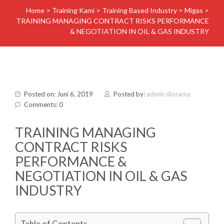
Home
>
Training Kami
>
Training Based Industry
>
Migas
>
TRAINING MANAGING CONTRACT RISKS PERFORMANCE
& NEGOTIATION IN OIL & GAS INDUSTRY
Posted on: Juni 6, 2019
Posted by:
admin diorama
Comments: 0
TRAINING MANAGING
CONTRACT RISKS
PERFORMANCE &
NEGOTIATION IN OIL & GAS
INDUSTRY
Table of Contents