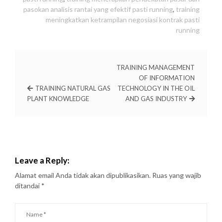
pasokan analisis rantai yang efektif pasti running
,
training
meningkatkan ketrampilan negosiasi kontrak pasti
running
TRAINING MANAGEMENT
OF INFORMATION
TRAINING NATURAL GAS
TECHNOLOGY IN THE OIL
PLANT KNOWLEDGE
AND GAS INDUSTRY
Leave a Reply:
Alamat email Anda tidak akan dipublikasikan.
Ruas yang wajib
ditandai
*