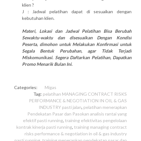
klien ?
J : Jadwal pelatihan dapat di sesuaikan dengan
kebutuhan klien.
Materi, Lokasi dan Jadwal Pelatihan Bisa Berubah
Sewaktu-waktu dan disesuaikan Dengan Kondisi
Peserta, dimohon untuk Melakukan Konfirmasi untuk
Segala Bentuk Perubahan, agar Tidak Terjadi
Miskomunikasi. Segera Daftarkan Pelatihan, Dapatkan
Promo Menarik Bulan Ini.
Categories:
Migas
Tag:
pelatihan MANAGING CONTRACT RISKS
PERFORMANCE & NEGOTIATION IN OIL & GAS
INDUSTRY pasti jalan
,
pelatihan menerapkan
Pendekatan Pasar dan Pasokan analisis rantai yang
efektif pasti running
,
training efektivitas pengelolaan
kontrak kinerja pasti running
,
training managing contract
risks performance & negotiation in oil & gas industry
pasti running
,
training menerapkan pendekatan pasar dan