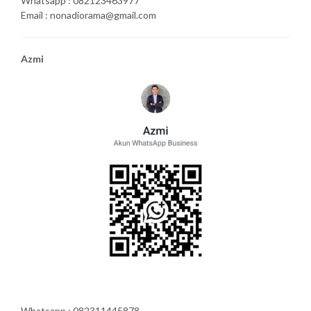
Whatsapp : 082123463977
Email : nonadiorama@gmail.com
Azmi
Whatsapp : 082311445878