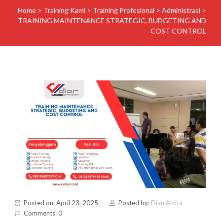
Home
>
Training Kami
>
Training Profesional
>
Administrasi
>
TRAINING MAINTENANCE STRATEGIC, BUDGETING AND
COST CONTROL
Posted on: April 23, 2025
Posted by:
Dian Alvita
Comments: 0