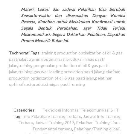
Materi, Lokasi dan Jadwal Pelatihan Bisa Berubah
Sewaktu-waktu dan disesuaikan Dengan Kondisi
Peserta, dimohon untuk Melakukan Konfirmasi untuk
Segala Bentuk Perubahan, agar Tidak Terjadi
Miskomunikasi. Segera Daftarkan Pelatihan, Dapatkan
Promo Menarik Bulan Ini.
Technorati Tags:
training production optimization of oil & gas
pasti jalan
,
training optimalisasi produksi migas pasti
jalan
,
training pengenalan production of oil & gas pasti
jalan
,
training gas well loading prediction pasti jalan
,
pelatihan
production optimization of oil & gas pasti jalan
,
pelatihan
optimalisasi produksi migas pasti running
Categories:
Teknologi Informasi
Telekomunikasi & IT
Tag:
Info Pelatihan/Training Terbaru
,
Jadwal Info Training
Terbaru
,
Jadwal Training 2017
,
Pelatihan Training Linux
Fundamental terbaru
,
Pelatihan/Training di bali
,