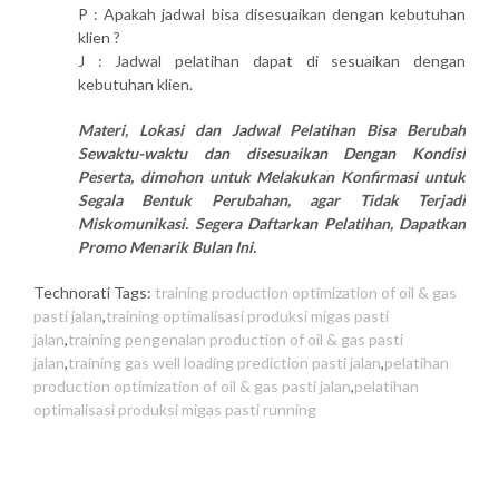
P : Apakah jadwal bisa disesuaikan dengan kebutuhan
klien ?
J : Jadwal pelatihan dapat di sesuaikan dengan
kebutuhan klien.
Materi, Lokasi dan Jadwal Pelatihan Bisa Berubah
Sewaktu-waktu dan disesuaikan Dengan Kondisi
Peserta, dimohon untuk Melakukan Konfirmasi untuk
Segala Bentuk Perubahan, agar Tidak Terjadi
Miskomunikasi. Segera Daftarkan Pelatihan, Dapatkan
Promo Menarik Bulan Ini.
Technorati Tags:
training production optimization of oil & gas
pasti jalan
,
training optimalisasi produksi migas pasti
jalan
,
training pengenalan production of oil & gas pasti
jalan
,
training gas well loading prediction pasti jalan
,
pelatihan
production optimization of oil & gas pasti jalan
,
pelatihan
optimalisasi produksi migas pasti running