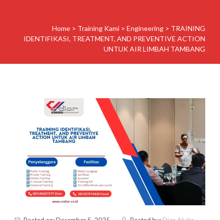
Home
>
Training Kami
>
Engineering
>
TRAINING
IDENTIFIKASI, TREATMENT, AND PREVENTIVE ACTION
UNTUK AIR LIMBAH TAMBANG