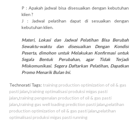
P : Apakah jadwal bisa disesuaikan dengan kebutuhan
klien ?
J : Jadwal pelatihan dapat di sesuaikan dengan
kebutuhan klien.
Materi, Lokasi dan Jadwal Pelatihan Bisa Berubah
Sewaktu-waktu dan disesuaikan Dengan Kondisi
Peserta, dimohon untuk Melakukan Konfirmasi untuk
Segala Bentuk Perubahan, agar Tidak Terjadi
Miskomunikasi. Segera Daftarkan Pelatihan, Dapatkan
Promo Menarik Bulan Ini.
Technorati Tags:
training production optimization of oil & gas
pasti jalan
,
training optimalisasi produksi migas pasti
jalan
,
training pengenalan production of oil & gas pasti
jalan
,
training gas well loading prediction pasti jalan
,
pelatihan
production optimization of oil & gas pasti jalan
,
pelatihan
optimalisasi produksi migas pasti running