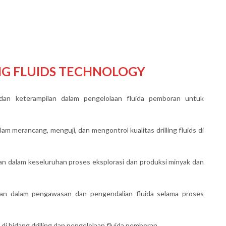
NG FLUIDS TECHNOLOGY
an keterampilan dalam pengelolaan fluida pemboran untuk
 merancang, menguji, dan mengontrol kualitas drilling fluids di
n dalam keseluruhan proses eksplorasi dan produksi minyak dan
lan dalam pengawasan dan pengendalian fluida selama proses
di bidang drilling dan pengelolaan fluida pemboran.