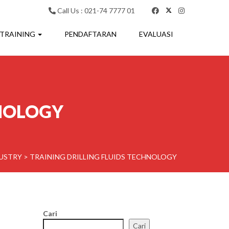
Call Us : 021-74 7777 01
 TRAINING
PENDAFTARAN
EVALUASI
HNOLOGY
DUSTRY
>
TRAINING DRILLING FLUIDS TECHNOLOGY
Cari
Cari