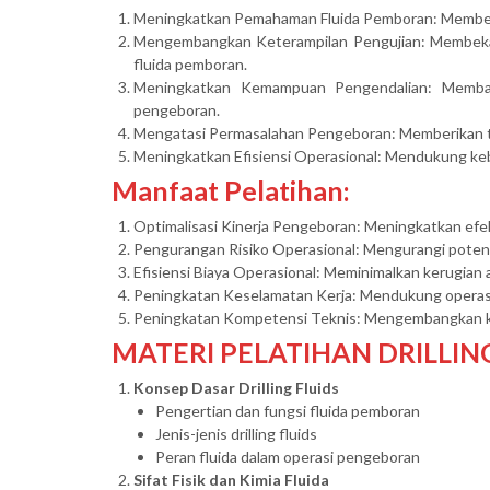
Meningkatkan Pemahaman Fluida Pemboran: Memberika
Mengembangkan Keterampilan Pengujian: Membekal
fluida pemboran.
Meningkatkan Kemampuan Pengendalian: Membant
pengeboran.
Mengatasi Permasalahan Pengeboran: Memberikan te
Meningkatkan Efisiensi Operasional: Mendukung keb
Manfaat Pelatihan:
Optimalisasi Kinerja Pengeboran: Meningkatkan efe
Pengurangan Risiko Operasional: Mengurangi potens
Efisiensi Biaya Operasional: Meminimalkan kerugian
Peningkatan Keselamatan Kerja: Mendukung operas
Peningkatan Kompetensi Teknis: Mengembangkan kete
MATERI PELATIHAN DRILLI
Konsep Dasar Drilling Fluids
Pengertian dan fungsi fluida pemboran
Jenis-jenis drilling fluids
Peran fluida dalam operasi pengeboran
Sifat Fisik dan Kimia Fluida