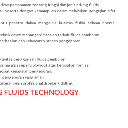
n pemahaman tentang fungsi dan jenis drilling fluids.
i peserta dengan kemampuan dalam melakukan pengujian sifat
u peserta dalam mengelola kualitas fluida selama operasi
knik dalam menangani masalah terkait fluida pemboran.
erhasilan dan kelancaran proses pengeboran.
ktivitas penggunaan fluida pemboran.
i masalah seperti blowout atau kerusakan formasi.
 akibat kegagalan pengeboran.
i pengeboran yang aman.
rampilan profesional di bidang drilling.
NG FLUIDS TECHNOLOGY