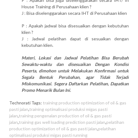
P : Apakah bisa juga diselenggarakan secara IHT/ In
House Training di Perusahaan klien ?
J : Bisa diselenggarakan secara IHT di Perusahaan klien
P : Apakah jadwal bisa disesuaikan dengan kebutuhan
klien ?
J : Jadwal pelatihan dapat di sesuaikan dengan
kebutuhan klien.
Materi, Lokasi dan Jadwal Pelatihan Bisa Berubah
Sewaktu-waktu dan disesuaikan Dengan Kondisi
Peserta, dimohon untuk Melakukan Konfirmasi untuk
Segala Bentuk Perubahan, agar Tidak Terjadi
Miskomunikasi. Segera Daftarkan Pelatihan, Dapatkan
Promo Menarik Bulan Ini.
Technorati Tags:
training production optimization of oil & gas
pasti jalan
,
training optimalisasi produksi migas pasti
jalan
,
training pengenalan production of oil & gas pasti
jalan
,
training gas well loading prediction pasti jalan
,
pelatihan
production optimization of oil & gas pasti jalan
,
pelatihan
optimalisasi produksi migas pasti running