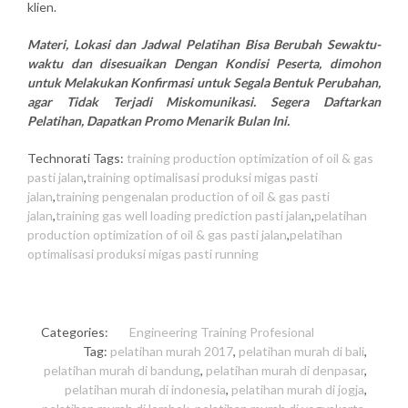
klien.
Materi, Lokasi dan Jadwal Pelatihan Bisa Berubah Sewaktu-
waktu dan disesuaikan Dengan Kondisi Peserta, dimohon
untuk Melakukan Konfirmasi untuk Segala Bentuk Perubahan,
agar Tidak Terjadi Miskomunikasi. Segera Daftarkan
Pelatihan, Dapatkan Promo Menarik Bulan Ini.
Technorati Tags:
training production optimization of oil & gas
pasti jalan
,
training optimalisasi produksi migas pasti
jalan
,
training pengenalan production of oil & gas pasti
jalan
,
training gas well loading prediction pasti jalan
,
pelatihan
production optimization of oil & gas pasti jalan
,
pelatihan
optimalisasi produksi migas pasti running
Categories:
Engineering
Training Profesional
Tag:
pelatihan murah 2017
,
pelatihan murah di bali
,
pelatihan murah di bandung
,
pelatihan murah di denpasar
,
pelatihan murah di indonesia
,
pelatihan murah di jogja
,