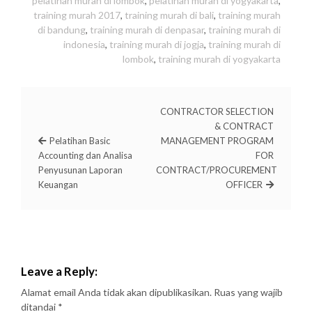
pelatihan murah di lombok
,
pelatihan murah di yogyakarta
,
training murah 2017
,
training murah di bali
,
training murah
di bandung
,
training murah di denpasar
,
training murah di
indonesia
,
training murah di jogja
,
training murah di
lombok
,
training murah di yogyakarta
CONTRACTOR SELECTION
& CONTRACT
Pelatihan Basic
MANAGEMENT PROGRAM
Accounting dan Analisa
FOR
Penyusunan Laporan
CONTRACT/PROCUREMENT
Keuangan
OFFICER
Leave a Reply:
Alamat email Anda tidak akan dipublikasikan.
Ruas yang wajib
ditandai
*