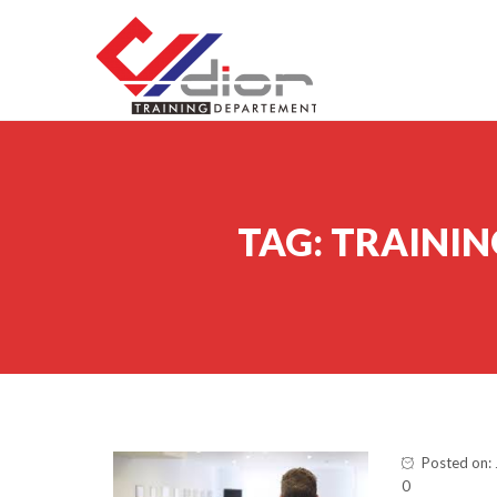
Skip to content
CV Diorama Success
TAG:
TRAININ
Posted on: 
0