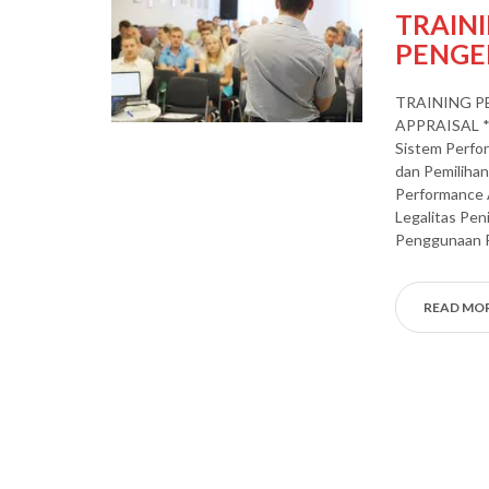
TRAIN
PENG
TRAINING 
APPRAISAL * 
Sistem Perfor
dan Pemiliha
Performance A
Legalitas Pen
Penggunaan P
READ MO