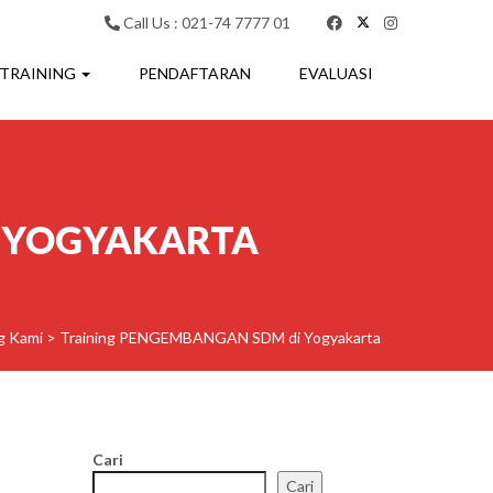
Call Us : 021-74 7777 01
 TRAINING
PENDAFTARAN
EVALUASI
 YOGYAKARTA
g Kami
>
Training PENGEMBANGAN SDM di Yogyakarta
Cari
Cari