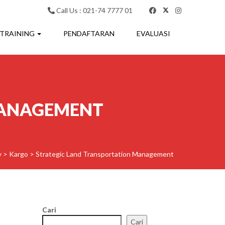
Call Us : 021-74 7777 01
 TRAINING
PENDAFTARAN
EVALUASI
MANAGEMENT
y
>
Kargo
>
Strategic Land Transportation Management
Cari
Cari