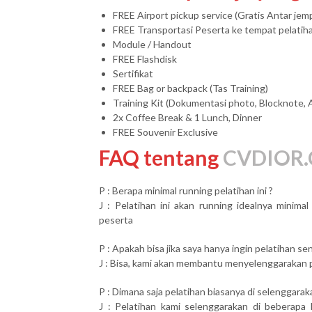
FREE Airport pickup service (Gratis Antar je
FREE Transportasi Peserta ke tempat pelatih
Module / Handout
FREE Flashdisk
Sertifikat
FREE Bag or backpack (Tas Training)
Training Kit (Dokumentasi photo, Blocknote, 
2x Coffee Break & 1 Lunch, Dinner
FREE Souvenir Exclusive
FAQ tentang
CVDIOR.
P : Berapa minimal running pelatihan ini ?
J : Pelatihan ini akan running idealnya minim
peserta
P : Apakah bisa jika saya hanya ingin pelatihan send
J : Bisa, kami akan membantu menyelenggarakan pel
P : Dimana saja pelatihan biasanya di selenggarak
J : Pelatihan kami selenggarakan di beberapa 