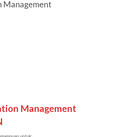
ion Management
tation Management
N
 kemampuan untuk: