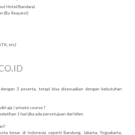
mput Hotel/Bandara)
an (By Request)
ATK, etc)
CO.ID
al dengan 3 peserta, tetapi bisa disesuaikan dengan kebutuhan
iri aja / private course ?
atihan 1 hari jika ada persetujuan dari klien
an?
kota besar di Indonesia seperti Bandung, Jakarta, Yogyakarta,