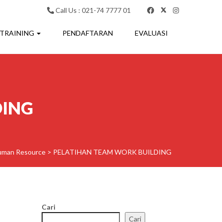
Call Us : 021-74 7777 01
 TRAINING
PENDAFTARAN
EVALUASI
DING
uman Resource
>
PELATIHAN TEAM WORK BUILDING
Cari
Cari