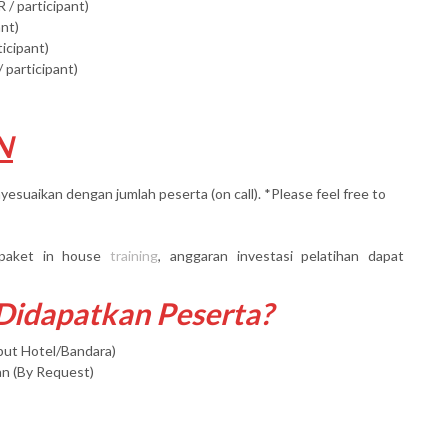
 / participant)
ant)
ticipant)
 participant)
N
yesuaikan dengan jumlah peserta (on call). *Please feel free to
paket in house
training
, anggaran investasi pelatihan dapat
 Didapatkan Peserta?
mput Hotel/Bandara)
an (By Request)