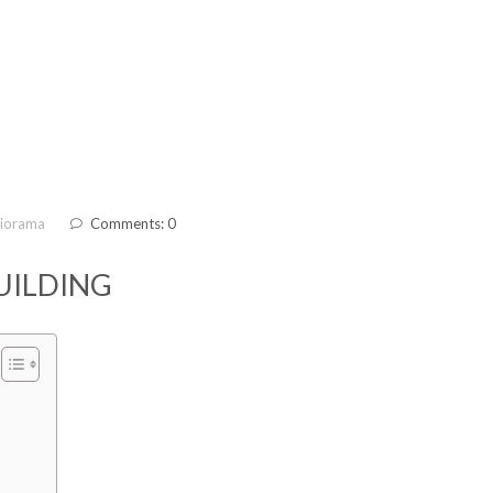
diorama
Comments: 0
UILDING