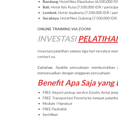
Bandung
, Hotel Neo Dipatiukur (6.500.000 IDR
Bali
, Hotel Ibis Kuta (7.500.000 IDR / particip
Lombok
, Hotel Jayakarta (7.500.000 IDR / par
Surabaya
, Hotel Neo Gubeng (7.500.000 IDR /
ONLINE TRAINING VIA ZOOM
INVESTASI
PELATIHA
Investasi pelatihan selama tiga hari tersebut men
contact us.
Catatan:
Apabila perusahaan membutuhkan 
menyesuaikan dengan anggaran perusahaan.
Benefit Apa Saja yang
FREE Airport pickup service (Gratis Antar je
FREE Transportasi Peserta ke tempat pelatih
Module / Handout
FREE Flashdisk
Sertifikat