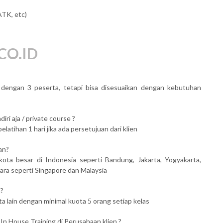
ATK, etc)
CO.ID
al dengan 3 peserta, tetapi bisa disesuaikan dengan kebutuhan
iri aja / private course ?
atihan 1 hari jika ada persetujuan dari klien
an?
kota besar di Indonesia seperti Bandung, Jakarta, Yogyakarta,
ara seperti Singapore dan Malaysia
n?
ta lain dengan minimal kuota 5 orang setiap kelas
 In House Training di Perusahaan klien ?