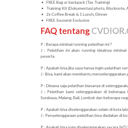
FREE Bag or backpack (Tas Training)
Training Kit (Dokumentasi photo, Blocknote, 
2x Coffee Break & 1 Lunch, Dinner
FREE Souvenir Exclusive
FAQ tentang
CVDIOR.
P : Berapa minimal running pelatihan ini ?
J : Pelatihan ini akan running idealnya minim
peserta
P : Apakah bisa jika saya hanya ingin pelatihan send
J : Bisa, kami akan membantu menyelenggarakan pel
P : Dimana saja pelatihan biasanya di selenggarak
J : Pelatihan kami selenggarakan di beberapa 
Surabaya, Malang, Bali, Lombok dan beberapa neg
P : Apakah bisa diselenggarakan selain di kota lai
J : Penyelenggaraan pelatihan bisa diadakan di ko
P : Apakah bisa juga diselenggarakan secara IHT/