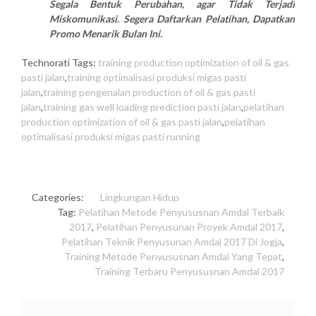
Segala Bentuk Perubahan, agar Tidak Terjadi
Miskomunikasi. Segera Daftarkan Pelatihan, Dapatkan
Promo Menarik Bulan Ini.
Technorati Tags:
training production optimization of oil & gas
pasti jalan
,
training optimalisasi produksi migas pasti
jalan
,
training pengenalan production of oil & gas pasti
jalan
,
training gas well loading prediction pasti jalan
,
pelatihan
production optimization of oil & gas pasti jalan
,
pelatihan
optimalisasi produksi migas pasti running
Categories:
Lingkungan Hidup
Tag:
Pelatihan Metode Penyususnan Amdal Terbaik
2017
,
Pelatihan Penyusunan Proyek Amdal 2017
,
Pelatihan Teknik Penyusunan Amdal 2017 Di Jogja
,
Training Metode Penyususnan Amdal Yang Tepat
,
Training Terbaru Penyususnan Amdal 2017