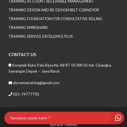
TRAINING ACCOUNT RECEIVABLE MANAGEMENT
TRAINING DESIGN AND RE-DESIGN BELT CONVEYOR
TRAINING FOUNDATION FOR CONSULTATIVE SELLING
TRAINING WIRESHARK
TRAINING SERVICE EXCELLENCE PLUS
CONTACT US
Komplek Ruko Pala Raya No A8 RT 05 RW 05 Kel. Cinangka,
Sawangan Depok – Jawa Barat
dioramatraining@gmail.com
021-74777701
Tanyakan pada kami ?
Copyrights 2021 Soma Lite. All Rights Reserved
| Theme by
Spiracle Themes