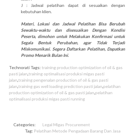
J : Jadwal pelatihan dapat di sesuaikan dengan
kebutuhan klien.
Materi, Lokasi dan Jadwal Pelatihan Bisa Berubah
Sewaktu-waktu dan disesuaikan Dengan Kondisi
Peserta, dimohon untuk Melakukan Konfirmasi untuk
Segala Bentuk Perubahan, agar Tidak Terjadi
Miskomunikasi. Segera Daftarkan Pelatihan, Dapatkan
Promo Menarik Bulan Ini.
Technorati Tags:
training production optimization of oil & gas
pasti jalan
,
training optimalisasi produksi migas pasti
jalan
,
training pengenalan production of oil & gas pasti
jalan
,
training gas well loading prediction pasti jalan
,
pelatihan
production optimization of oil & gas pasti jalan
,
pelatihan
optimalisasi produksi migas pasti running
Categories:
Legal
Migas
Procurement
Tag:
Pelatihan Metode Pengadaan Barang Dan Jasa