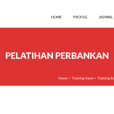
HOME
PROFILE
JADWAL
PELATIHAN PERBANKAN
Home
>
Training Kami
>
Training B