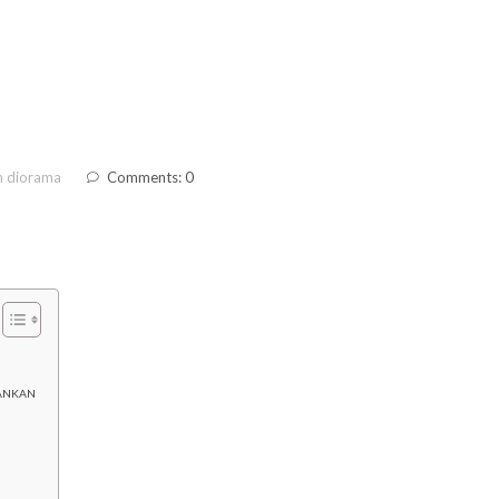
n diorama
Comments: 0
BANKAN