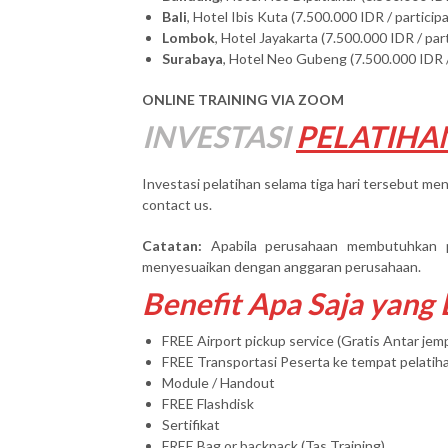
Bali
, Hotel Ibis Kuta (7.500.000 IDR / particip
Lombok
, Hotel Jayakarta (7.500.000 IDR / par
Surabaya
, Hotel Neo Gubeng (7.500.000 IDR /
ONLINE TRAINING VIA ZOOM
INVESTASI
PELATIHA
Investasi pelatihan selama tiga hari tersebut men
contact us.
Catatan:
Apabila perusahaan membutuhkan 
menyesuaikan dengan anggaran perusahaan.
Benefit Apa Saja yang
FREE Airport pickup service (Gratis Antar je
FREE Transportasi Peserta ke tempat pelatih
Module / Handout
FREE Flashdisk
Sertifikat
FREE Bag or backpack (Tas Training)