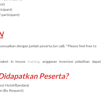
ant)
ticipant)
 participant)
N
yesuaikan dengan jumlah peserta (on call). *Please feel free to
paket in house
training
, anggaran investasi pelatihan dapat
 Didapatkan Peserta?
mput Hotel/Bandara)
an (By Request)