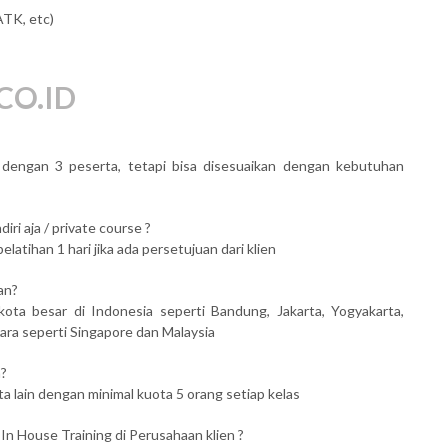
ATK, etc)
CO.ID
al dengan 3 peserta, tetapi bisa disesuaikan dengan kebutuhan
iri aja / private course ?
atihan 1 hari jika ada persetujuan dari klien
an?
kota besar di Indonesia seperti Bandung, Jakarta, Yogyakarta,
ara seperti Singapore dan Malaysia
n?
ta lain dengan minimal kuota 5 orang setiap kelas
 In House Training di Perusahaan klien ?