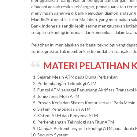
menggunakan “uang”. Namun penggunaan dengan membaw
dihadapi adalah resiko kehilangan, pemalsuan atau ter
menyimpan uangnya di bank kemudian diambil langsung 
Mandiri/Automatic Teller Machine), yang merupakan sala
Bank Indonesia sendiri lebih sering menggunakan istil
terapan teknologi informasi dan komunikasi dalam laya
Pelatihan ini menjelaskan berbagai teknologi yang dapat
terintegrasi untuk memberikan kemudahan transaksi d
MATERI
PELATIHAN
Sejarah Mesin ATM pada Dunia Perbankan
Perkembangan Teknologi ATM
Fungsi ATM sebagai Penunjang Aktifitas Transaksi
Jenis-Jenis Mein ATM
Proses Kerja dan Sistem Komputerisasi Pada Mesi
Sistem Pengoperasian ATM
Sistem ATM dan Penyedia ATM
Perkembangan Teknologi dan Fitur ATM
Dampak Perkembangan Teknologi ATM pada dunia 
Security System