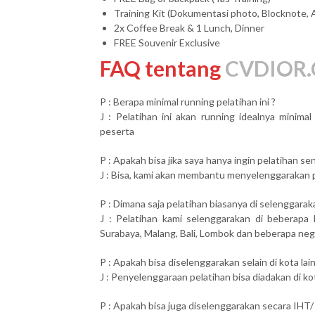
Training Kit (Dokumentasi photo, Blocknote, 
2x Coffee Break & 1 Lunch, Dinner
FREE Souvenir Exclusive
FAQ tentang
CVDIOR.
P : Berapa minimal running pelatihan ini ?
J : Pelatihan ini akan running idealnya minim
peserta
P : Apakah bisa jika saya hanya ingin pelatihan send
J : Bisa, kami akan membantu menyelenggarakan pel
P : Dimana saja pelatihan biasanya di selenggarak
J : Pelatihan kami selenggarakan di beberapa 
Surabaya, Malang, Bali, Lombok dan beberapa neg
P : Apakah bisa diselenggarakan selain di kota lai
J : Penyelenggaraan pelatihan bisa diadakan di ko
P : Apakah bisa juga diselenggarakan secara IHT/