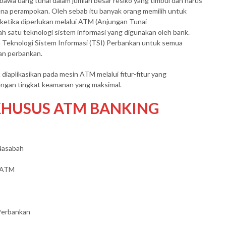
a uang tunai dalam jumlah besar resiko yang timbul dan harus
kena perampokan. Oleh sebab itu banyak orang memilih untuk
ketika diperlukan melalui ATM (Anjungan Tunai
h satu teknologi sistem informasi yang digunakan oleh bank.
ah Teknologi Sistem Informasi (TSI) Perbankan untuk semua
nan perbankan.
 diaplikasikan pada mesin ATM melalui fitur-fitur yang
engan tingkat keamanan yang maksimal.
KHUSUS ATM BANKING
 Nasabah
n ATM
Perbankan