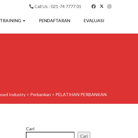
Call Us : 021-74 7777 01
 TRAINING
PENDAFTARAN
EVALUASI
ased Industry
>
Perbankan
>
PELATIHAN PERBANKAN
Cari
Cari