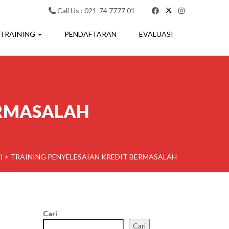
Call Us : 021-74 7777 01
 TRAINING
PENDAFTARAN
EVALUASI
ERMASALAH
)
>
TRAINING PENYELESAIAN KREDIT BERMASALAH
Cari
Cari