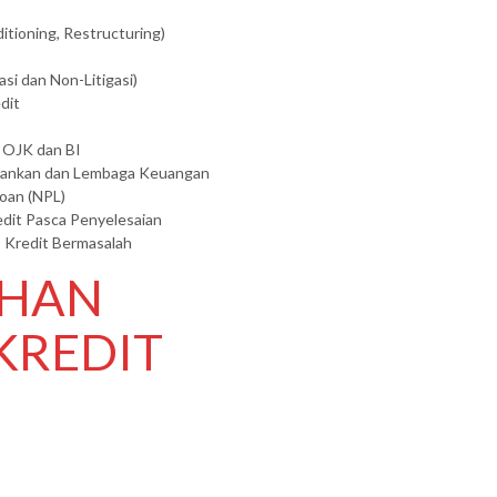
itioning, Restructuring)
si dan Non-Litigasi)
dit
 OJK dan BI
rbankan dan Lembaga Keuangan
oan (NPL)
edit Pasca Penyelesaian
o Kredit Bermasalah
IHAN
KREDIT