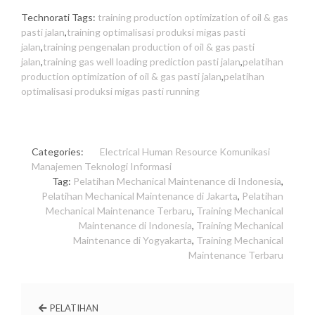
Technorati Tags:
training production optimization of oil & gas
pasti jalan
,
training optimalisasi produksi migas pasti
jalan
,
training pengenalan production of oil & gas pasti
jalan
,
training gas well loading prediction pasti jalan
,
pelatihan
production optimization of oil & gas pasti jalan
,
pelatihan
optimalisasi produksi migas pasti running
Categories:
Electrical
Human Resource
Komunikasi
Manajemen
Teknologi Informasi
Tag:
Pelatihan Mechanical Maintenance di Indonesia
,
Pelatihan Mechanical Maintenance di Jakarta
,
Pelatihan
Mechanical Maintenance Terbaru
,
Training Mechanical
Maintenance di Indonesia
,
Training Mechanical
Maintenance di Yogyakarta
,
Training Mechanical
Maintenance Terbaru
PELATIHAN