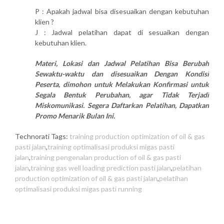
P : Apakah jadwal bisa disesuaikan dengan kebutuhan
klien ?
J : Jadwal pelatihan dapat di sesuaikan dengan
kebutuhan klien.
Materi, Lokasi dan Jadwal Pelatihan Bisa Berubah
Sewaktu-waktu dan disesuaikan Dengan Kondisi
Peserta, dimohon untuk Melakukan Konfirmasi untuk
Segala Bentuk Perubahan, agar Tidak Terjadi
Miskomunikasi. Segera Daftarkan Pelatihan, Dapatkan
Promo Menarik Bulan Ini.
Technorati Tags:
training production optimization of oil & gas
pasti jalan
,
training optimalisasi produksi migas pasti
jalan
,
training pengenalan production of oil & gas pasti
jalan
,
training gas well loading prediction pasti jalan
,
pelatihan
production optimization of oil & gas pasti jalan
,
pelatihan
optimalisasi produksi migas pasti running